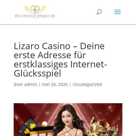
Lizaro Casino – Deine
erste Adresse für
erstklassiges Internet-
Glücksspiel
door
admin
|
mei 26, 2026
|
Uncategorized