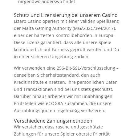
nirgendwo anderswo findet
Schutz und Lizensierung bei unserem Casino
Lizaro Casino operiert mit einer validen Spiellizenz
der Malta Gaming Authority (MGA/B2C/394/2017),
einer der härtesten Kontrollbehörden in Europa.
Diese Lizenz garantiert, dass alle unsere Spiele
kontinuierlich auf Fairness geprüft werden und Du
in einer sicheren Umgebung zocken.
Wir verwenden eine 256-Bit-SSL-Verschlüsselung –
denselben Sicherheitsstandard, den auch
Kreditinstitute einsetzen. Ihre persönlichen Daten
und Transaktionen sind bei uns stets geschützt.
Darüber hinaus arbeiten wir mit unabhängigen
Prüfstellen wie eCOGRA zusammen, die unsere
Auszahlungsquoten regelmäßig verifizieren.
Verschiedene Zahlungsmethoden
Wir verstehen, dass rasche und geschützte
Zahlungen für unsere Spieler oberste Priorität