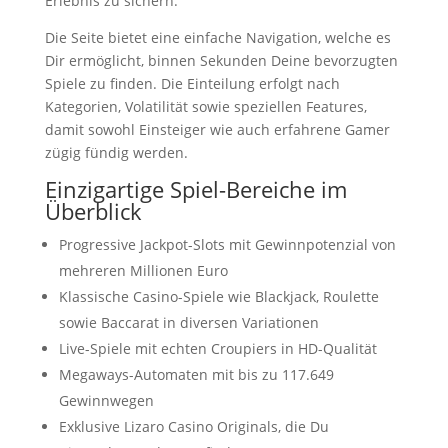
Erlebnis zu sichern.
Die Seite bietet eine einfache Navigation, welche es
Dir ermöglicht, binnen Sekunden Deine bevorzugten
Spiele zu finden. Die Einteilung erfolgt nach
Kategorien, Volatilität sowie speziellen Features,
damit sowohl Einsteiger wie auch erfahrene Gamer
zügig fündig werden.
Einzigartige Spiel-Bereiche im
Überblick
Progressive Jackpot-Slots mit Gewinnpotenzial von
mehreren Millionen Euro
Klassische Casino-Spiele wie Blackjack, Roulette
sowie Baccarat in diversen Variationen
Live-Spiele mit echten Croupiers in HD-Qualität
Megaways-Automaten mit bis zu 117.649
Gewinnwegen
Exklusive Lizaro Casino Originals, die Du