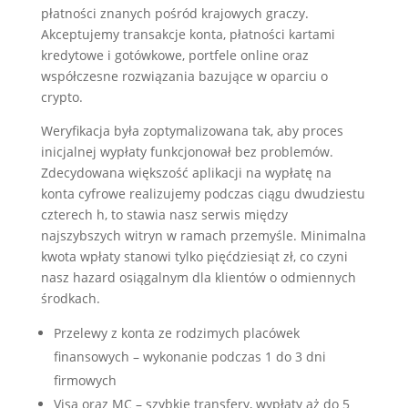
płatności znanych pośród krajowych graczy.
Akceptujemy transakcje konta, płatności kartami
kredytowe i gotówkowe, portfele online oraz
współczesne rozwiązania bazujące w oparciu o
crypto.
Weryfikacja była zoptymalizowana tak, aby proces
inicjalnej wypłaty funkcjonował bez problemów.
Zdecydowana większość aplikacji na wypłatę na
konta cyfrowe realizujemy podczas ciągu dwudziestu
czterech h, to stawia nasz serwis między
najszybszych witryn w ramach przemyśle. Minimalna
kwota wpłaty stanowi tylko pięćdziesiąt zł, co czyni
nasz hazard osiągalnym dla klientów o odmiennych
środkach.
Przelewy z konta ze rodzimych placówek
finansowych – wykonanie podczas 1 do 3 dni
firmowych
Visa oraz MC – szybkie transfery, wypłaty aż do 5