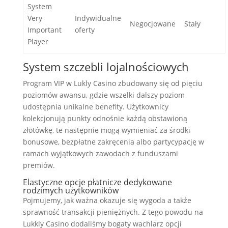
System
Very
Indywidualne
Negocjowane
Stały
Important
oferty
Player
System szczebli lojalnościowych
Program VIP w Lukly Casino zbudowany się od pięciu
poziomów awansu, gdzie wszelki dalszy poziom
udostępnia unikalne benefity. Użytkownicy
kolekcjonują punkty odnośnie każdą obstawioną
złotówkę, te następnie mogą wymieniać za środki
bonusowe, bezpłatne zakręcenia albo partycypację w
ramach wyjątkowych zawodach z funduszami
premiów.
Elastyczne opcje płatnicze dedykowane
rodzimych użytkowników
Pojmujemy, jak ważna okazuje się wygoda a także
sprawność transakcji pieniężnych. Z tego powodu na
Lukkly Casino dodaliśmy bogaty wachlarz opcji