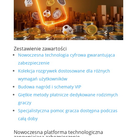
Zestawienie zawartości
Nowoczesna technologia cyfrowa gwarantująca
zabezpieczenie
Kolekcja rozgrywek dostosowane dla różnych
wymagań użytkowników
Budowa nagród i schematy VIP
Giętkie metody płatnicze dedykowane rodzimych
graczy
Specjalistyczna pomoc gracza dostępna podczas
całą doby
Nowoczesna platforma technologiczna
zapewniająca zabezpieczenie