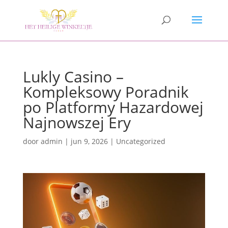
Lukly Casino –
Kompleksowy Poradnik
po Platformy Hazardowej
Najnowszej Ery
door
admin
|
jun 9, 2026
|
Uncategorized