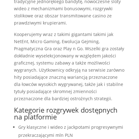
tradycyjne jednorękiego bandytę, nowoczesne sloty
wideo z mechanizmami bonusowymi, rozgrywki
stolikowe oraz obszar transmitowane casino ze
prawdziwymi krupierami.
Kooperujemy wraz z takimi gigantami takimi jak
NetEnt, Micro Gaming, Ewolucja Gejming,
Pragmatyczna Gra oraz Play n Go. Wszelki gra zostały
dokładnie wyselekcjonowany w względem jakości
graficznej, systemu zabawy a także możliwości
wygranych. Użytkownicy odkryją na serwisie zarówno
hity posiadające znaczną wariancją przeznaczone
dla łowców wysokich wygrywanej, także jak i stabilne
tytuły posiadające skromnej zmienności
przeznaczone dla bardziej ostrożnych strategii.
Kategorie rozgrywek dostępnych
na platformie
Gry klasyczne i wideo z jackpotami progresywnymi
przekraczającymi mln PLN