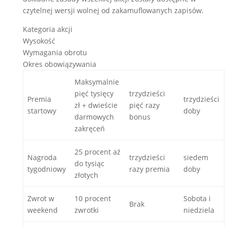
czytelnej wersji wolnej od zakamuflowanych zapisów.
Kategoria akcji
Wysokość
Wymagania obrotu
Okres obowiązywania
Maksymalnie
pięć tysięcy
trzydzieści
Premia
trzydzieści
zł + dwieście
pięć razy
startowy
doby
darmowych
bonus
zakręceń
25 procent aż
Nagroda
trzydzieści
siedem
do tysiąc
tygodniowy
razy premia
doby
złotych
Zwrot w
10 procent
Sobota i
Brak
weekend
zwrotki
niedziela