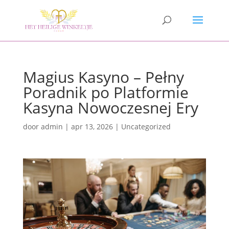
Magius Kasyno – Pełny
Poradnik po Platformie
Kasyna Nowoczesnej Ery
door
admin
|
apr 13, 2026
|
Uncategorized