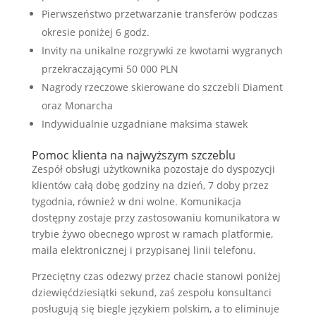
Pierwszeństwo przetwarzanie transferów podczas
okresie poniżej 6 godz.
Invity na unikalne rozgrywki ze kwotami wygranych
przekraczającymi 50 000 PLN
Nagrody rzeczowe skierowane do szczebli Diament
oraz Monarcha
Indywidualnie uzgadniane maksima stawek
Pomoc klienta na najwyższym szczeblu
Zespół obsługi użytkownika pozostaje do dyspozycji
klientów całą dobę godziny na dzień, 7 doby przez
tygodnia, również w dni wolne. Komunikacja
dostępny zostaje przy zastosowaniu komunikatora w
trybie żywo obecnego wprost w ramach platformie,
maila elektronicznej i przypisanej linii telefonu.
Przeciętny czas odezwy przez chacie stanowi poniżej
dziewięćdziesiątki sekund, zaś zespołu konsultanci
posługują się biegle językiem polskim, a to eliminuje