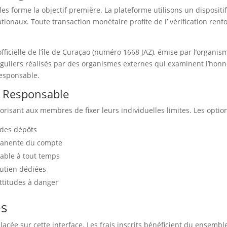
es forme la objectif première. La plateforme utilisons un dispositi
ationaux. Toute transaction monétaire profite de l’ vérification ren
ficielle de l’île de Curaçao (numéro 1668 JAZ), émise par l’organis
ns réguliers réalisés par des organismes externes qui examinent l’
responsable.
 Responsable
risant aux membres de fixer leurs individuelles limites. Les option
 des dépôts
manente du compte
able à tout temps
outien dédiées
ttitudes à danger
es
placée sur cette interface. Les frais inscrits bénéficient du ensemb