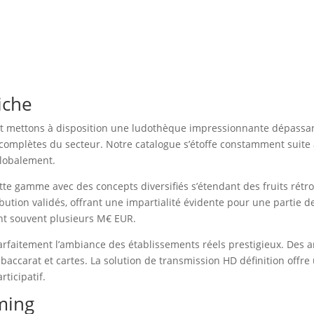
iche
ent mettons à disposition une ludothèque impressionnante dépassant
 complètes du secteur. Notre catalogue s’étoffe constamment suite 
globalement.
tte gamme avec des concepts diversifiés s’étendant des fruits ré
ibution validés, offrant une impartialité évidente pour une partie
nt souvent plusieurs M€ EUR.
rfaitement l’ambiance des établissements réels prestigieux. Des a
 baccarat et cartes. La solution de transmission HD définition offr
ticipatif.
aming