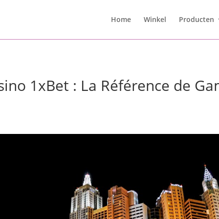
Home
Winkel
Producten
sino 1xBet : La Référence de Ga