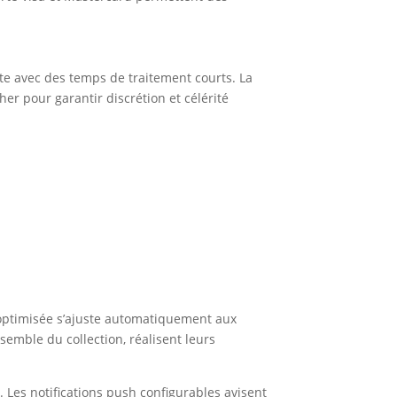
te avec des temps de traitement courts. La
er pour garantir discrétion et célérité
 optimisée s’ajuste automatiquement aux
semble du collection, réalisent leurs
Les notifications push configurables avisent