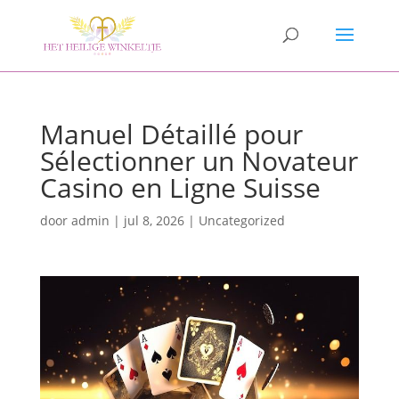
Manuel Détaillé pour
Sélectionner un Novateur
Casino en Ligne Suisse
door
admin
|
jul 8, 2026
|
Uncategorized