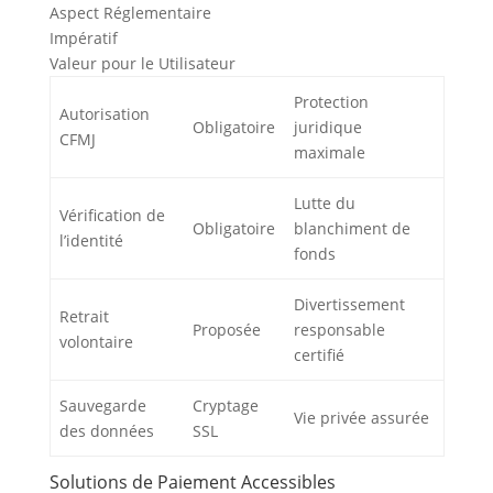
Aspect Réglementaire
Impératif
Valeur pour le Utilisateur
Protection
Autorisation
Obligatoire
juridique
CFMJ
maximale
Lutte du
Vérification de
Obligatoire
blanchiment de
l’identité
fonds
Divertissement
Retrait
Proposée
responsable
volontaire
certifié
Sauvegarde
Cryptage
Vie privée assurée
des données
SSL
Solutions de Paiement Accessibles