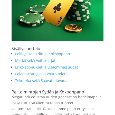
Sisällysluettelo
Pelilogiikan Ydin ja Kokoonpano
Merkit sekä Voittosarjat
Erikoisbonukset ja Lisäominaisuudet
Pelausstrategia ja Voitto-odote
Tekniikka sekä Saavutettavuus
Pelitoimintojen Sydän ja Kokoonpano
MegaBlock edustaa uuden generation hedelmäpeliä,
jossa tuttu 5×3-kenttä tapaa tuoreet
voittomekanismit. Rakenisimme pelin erityisellä
painotuksella näille pelaajille, jotka kunnioittavat