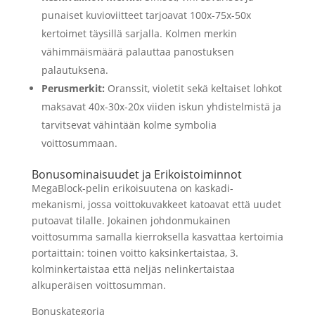
punaiset kuvioviitteet tarjoavat 100x-75x-50x
kertoimet täysillä sarjalla. Kolmen merkin
vähimmäismäärä palauttaa panostuksen
palautuksena.
Perusmerkit:
Oranssit, violetit sekä keltaiset lohkot
maksavat 40x-30x-20x viiden iskun yhdistelmistä ja
tarvitsevat vähintään kolme symbolia
voittosummaan.
Bonusominaisuudet ja Erikoistoiminnot
MegaBlock-pelin erikoisuutena on kaskadi-
mekanismi, jossa voittokuvakkeet katoavat että uudet
putoavat tilalle. Jokainen johdonmukainen
voittosumma samalla kierroksella kasvattaa kertoimia
portaittain: toinen voitto kaksinkertaistaa, 3.
kolminkertaistaa että neljäs nelinkertaistaa
alkuperäisen voittosumman.
Bonuskategoria