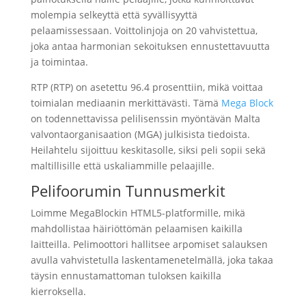
molempia selkeyttä että syvällisyyttä
pelaamissessaan. Voittolinjoja on 20 vahvistettua,
joka antaa harmonian sekoituksen ennustettavuutta
ja toimintaa.
RTP (RTP) on asetettu 96.4 prosenttiin, mikä voittaa
toimialan mediaanin merkittävästi. Tämä
Mega Block
on todennettavissa pelilisenssin myöntävän Malta
valvontaorganisaation (MGA) julkisista tiedoista.
Heilahtelu sijoittuu keskitasolle, siksi peli sopii sekä
maltillisille että uskaliammille pelaajille.
Pelifoorumin Tunnusmerkit
Loimme MegaBlockin HTML5-platformille, mikä
mahdollistaa häiriöttömän pelaamisen kaikilla
laitteilla. Pelimoottori hallitsee arpomiset salauksen
avulla vahvistetulla laskentamenetelmällä, joka takaa
täysin ennustamattoman tuloksen kaikilla
kierroksella.