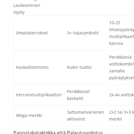
Laukeaminen
Hyöty
10-25
ilmaispyöräy
Ilmaiskierrokset
3+ hajasymbolit
multiplikaat
kanssa
Peräkkäisiä
voittokombin
Kaskaditoiminto
Kukin tuotto
samalla
pyöräytyksel
Peräkkäiset
Kerroinmultiplikaattori
2x-4x voitto
kaskadit
Sattumanvarainen
2×2 tai 3×3 
Mega-merkki
aktivointi
merkit
Panostakataktiikka että Palautusodotus