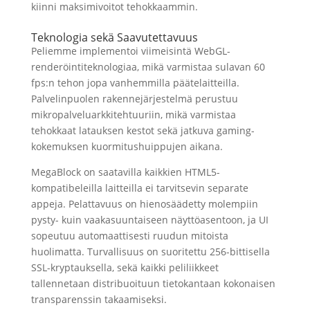
kiinni maksimivoitot tehokkaammin.
Teknologia sekä Saavutettavuus
Peliemme implementoi viimeisintä WebGL-
renderöintiteknologiaa, mikä varmistaa sulavan 60
fps:n tehon jopa vanhemmilla päätelaitteilla.
Palvelinpuolen rakennejärjestelmä perustuu
mikropalveluarkkitehtuuriin, mikä varmistaa
tehokkaat latauksen kestot sekä jatkuva gaming-
kokemuksen kuormitushuippujen aikana.
MegaBlock on saatavilla kaikkien HTML5-
kompatibeleilla laitteilla ei tarvitsevin separate
appeja. Pelattavuus on hienosäädetty molempiin
pysty- kuin vaakasuuntaiseen näyttöasentoon, ja UI
sopeutuu automaattisesti ruudun mitoista
huolimatta. Turvallisuus on suoritettu 256-bittisella
SSL-kryptauksella, sekä kaikki peliliikkeet
tallennetaan distribuoituun tietokantaan kokonaisen
transparenssin takaamiseksi.