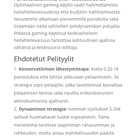
Optimaalinen gaming-käyttö vaatii hahmottamista
heilahtelevaisuudesta että budjetin hallitsemisesta.
Neuvomme alkamaan pienemmillä panoksilla sekä
lisäämään näitä vähitellen pelidynamiikan pohjalta.
Pitkässä gaming-käytössä keskivaiheleen
heilahtelevaisuus tarkoittaa kohtuullisen ajallisia
vähäisiä ja keskisuuria voittoja.
Ehdotetut Pelityylit
Konservatiivinen lähestymistapa:
Aseta 0.20-1€
panostuksia että tähtää jatkuvaan pelaamiseen. Se
strategia sopii pelaajille, jotka tavoittelevat kasvattaa
pelaamisen kestoa sekä nauttia erikoisbonusten
aktivoitumisesta ajallisesti.
Dynaaminen strategia:
Isommat sijoitukset 5-20€
sallivat huomattavat tuotot nopeammin. Tämä
menetelmä tarvitsee laajemman rahasumman ja
rohkeuden, mutta antaa mahdollisuuden päästä