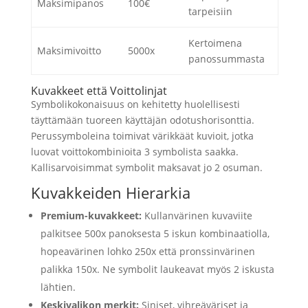
Maksimipanos
100€
tarpeisiin
Kertoimena
Maksimivoitto
5000x
panossummasta
Kuvakkeet että Voittolinjat
Symbolikokonaisuus on kehitetty huolellisesti
täyttämään tuoreen käyttäjän odotushorisonttia.
Perussymboleina toimivat värikkäät kuvioit, jotka
luovat voittokombinioita 3 symbolista saakka.
Kallisarvoisimmat symbolit maksavat jo 2 osuman.
Kuvakkeiden Hierarkia
Premium-kuvakkeet:
Kullanvärinen kuvaviite
palkitsee 500x panoksesta 5 iskun kombinaatiolla,
hopeavärinen lohko 250x että pronssinvärinen
palikka 150x. Ne symbolit laukeavat myös 2 iskusta
lähtien.
Keskivalikon merkit:
Siniset, vihreäväriset ja