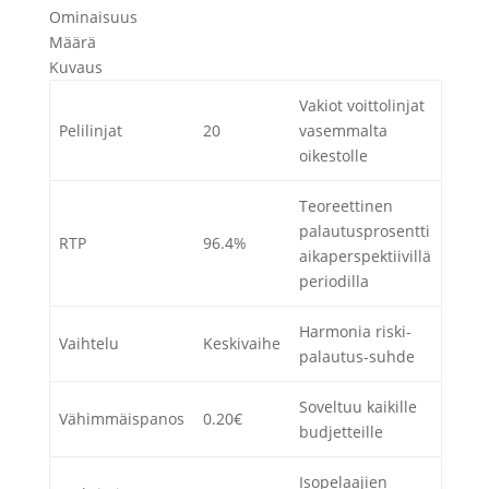
Ominaisuus
Määrä
Kuvaus
Vakiot voittolinjat
Pelilinjat
20
vasemmalta
oikestolle
Teoreettinen
palautusprosentti
RTP
96.4%
aikaperspektiivillä
periodilla
Harmonia riski-
Vaihtelu
Keskivaihe
palautus-suhde
Soveltuu kaikille
Vähimmäispanos
0.20€
budjetteille
Isopelaajien