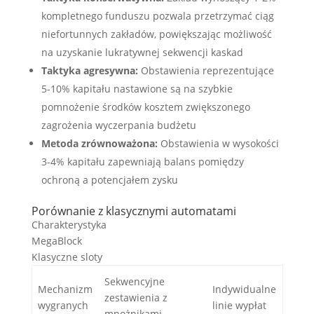
kompletnego funduszu pozwala przetrzymać ciąg
niefortunnych zakładów, powiększając możliwość
na uzyskanie lukratywnej sekwencji kaskad
Taktyka agresywna:
Obstawienia reprezentujące
5-10% kapitału nastawione są na szybkie
pomnożenie środków kosztem zwiększonego
zagrożenia wyczerpania budżetu
Metoda zrównoważona:
Obstawienia w wysokości
3-4% kapitału zapewniają balans pomiędzy
ochroną a potencjałem zysku
Porównanie z klasycznymi automatami
Charakterystyka
MegaBlock
Klasyczne sloty
Sekwencyjne
Mechanizm
Indywidualne
zestawienia z
wygranych
linie wypłat
mnożnikami