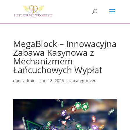
MegaBlock – Innowacyjna
Zabawa Kasynowa z
Mechanizmem
Łańcuchowych Wypłat
door
admin
|
jun 18, 2026
|
Uncategorized