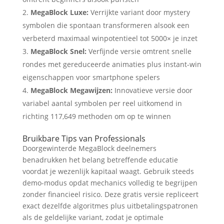
MegaBlock Luxe:
Verrijkte variant door mystery
symbolen die spontaan transformeren alsook een
verbeterd maximaal winpotentieel tot 5000× je inzet
MegaBlock Snel:
Verfijnde versie omtrent snelle
rondes met gereduceerde animaties plus instant-win
eigenschappen voor smartphone spelers
MegaBlock Megawijzen:
Innovatieve versie door
variabel aantal symbolen per reel uitkomend in
richting 117,649 methoden om op te winnen
Bruikbare Tips van Professionals
Doorgewinterde MegaBlock deelnemers
benadrukken het belang betreffende educatie
voordat je wezenlijk kapitaal waagt. Gebruik steeds
demo-modus opdat mechanics volledig te begrijpen
zonder financieel risico. Deze gratis versie repliceert
exact dezelfde algoritmes plus uitbetalingspatronen
als de geldelijke variant, zodat je optimale