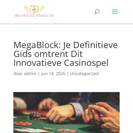
MegaBlock: Je Definitieve
Gids omtrent Dit
Innovatieve Casinospel
door
admin
|
jun 18, 2026
|
Uncategorized