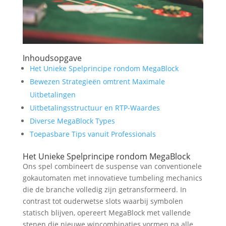
Inhoudsopgave
Het Unieke Spelprincipe rondom MegaBlock
Bewezen Strategieën omtrent Maximale
Uitbetalingen
Uitbetalingsstructuur en RTP-Waardes
Diverse MegaBlock Types
Toepasbare Tips vanuit Professionals
Het Unieke Spelprincipe rondom MegaBlock
Ons spel combineert de suspense van conventionele
gokautomaten met innovatieve tumbeling mechanics
die de branche volledig zijn getransformeerd. In
contrast tot ouderwetse slots waarbij symbolen
statisch blijven, opereert MegaBlock met vallende
stenen die nieuwe wincombinaties vormen na alle