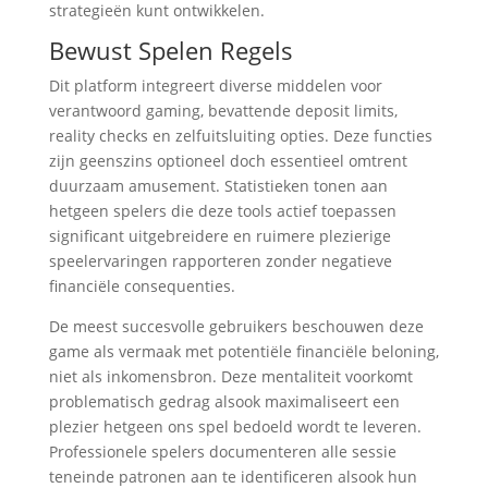
strategieën kunt ontwikkelen.
Bewust Spelen Regels
Dit platform integreert diverse middelen voor
verantwoord gaming, bevattende deposit limits,
reality checks en zelfuitsluiting opties. Deze functies
zijn geenszins optioneel doch essentieel omtrent
duurzaam amusement. Statistieken tonen aan
hetgeen spelers die deze tools actief toepassen
significant uitgebreidere en ruimere plezierige
speelervaringen rapporteren zonder negatieve
financiële consequenties.
De meest succesvolle gebruikers beschouwen deze
game als vermaak met potentiële financiële beloning,
niet als inkomensbron. Deze mentaliteit voorkomt
problematisch gedrag alsook maximaliseert een
plezier hetgeen ons spel bedoeld wordt te leveren.
Professionele spelers documenteren alle sessie
teneinde patronen aan te identificeren alsook hun