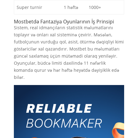
Super turnir
1 həftə
1000+
Mostbetdə Fantaziya Oyunlarının İş Prinsipi
Sistem, real idmançıların statistik məlumatlarını
toplayır və onları xal sisteminə çevirir. Məsələn,
futbolçunun vurduğu qol, asist, ötürmə dəqiqliyi kimi
göstəricilər xal qazandırır. Mostbet bu məlumatları
güncəl saxlamaq üçün mütəmadi olaraq yeniləyir.
Oyunçular, büdcə limiti daxilində 11 nəfərlik
komanda qurur və hər həftə heyətdə dəyişiklik edə
bilər.