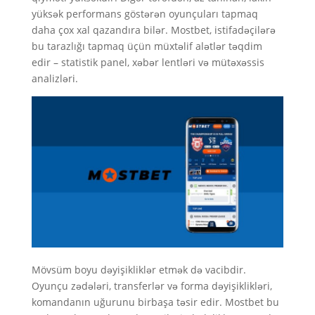
yüksək performans göstərən oyunçuları tapmaq
daha çox xal qazandıra bilər. Mostbet, istifadəçilərə
bu tarazlığı tapmaq üçün müxtəlif alətlər təqdim
edir – statistik panel, xəbər lentləri və mütəxəssis
analizləri.
Mövsüm boyu dəyişikliklər etmək də vacibdir.
Oyunçu zədələri, transferlər və forma dəyişiklikləri,
komandanın uğurunu birbaşa təsir edir. Mostbet bu