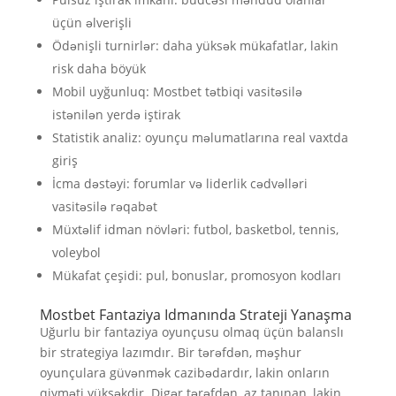
üçün əlverişli
Ödənişli turnirlər: daha yüksək mükafatlar, lakin
risk daha böyük
Mobil uyğunluq: Mostbet tətbiqi vasitəsilə
istənilən yerdə iştirak
Statistik analiz: oyunçu məlumatlarına real vaxtda
giriş
İcma dəstəyi: forumlar və liderlik cədvəlləri
vasitəsilə rəqabət
Müxtəlif idman növləri: futbol, basketbol, tennis,
voleybol
Mükafat çeşidi: pul, bonuslar, promosyon kodları
Mostbet Fantaziya Idmanında Strateji Yanaşma
Uğurlu bir fantaziya oyunçusu olmaq üçün balanslı
bir strategiya lazımdır. Bir tərəfdən, məşhur
oyunçulara güvənmək cazibədardır, lakin onların
qiyməti yüksəkdir. Digər tərəfdən, az tanınan, lakin