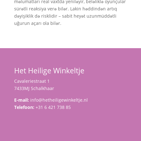
məlumatları real vaxtda yeniləyir, beləliklə oyunçular
sürətli reaksiya verə bilər. Lakin həddindən artıq
dəyişiklik də risklidir – sabit heyət uzunmüddətli
uğurun açarı ola bilər.
Het Heilige Winkeltje
Cavaleriestraat 1
7433MJ Schalkhaar
E-mail:
info@hetheiligewinkeltje.nl
Telefoon:
+31 6 421 738 85