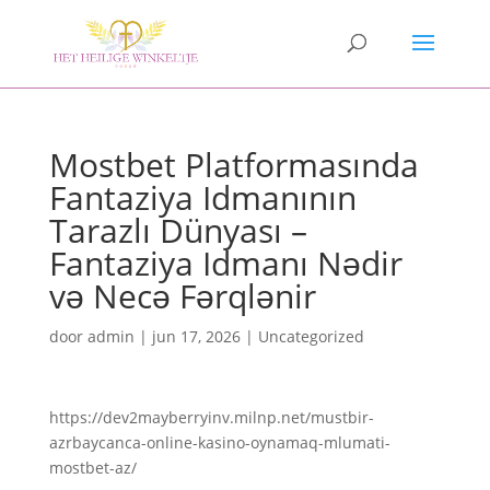
Mostbet Platformasında
Fantaziya Idmanının
Tarazlı Dünyası –
Fantaziya Idmanı Nədir
və Necə Fərqlənir
door
admin
|
jun 17, 2026
|
Uncategorized
https://dev2mayberryinv.milnp.net/mustbir-
azrbaycanca-online-kasino-oynamaq-mlumati-
mostbet-az/