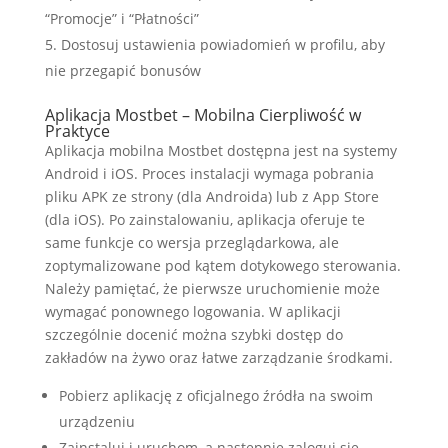
“Promocje” i “Płatności”
Dostosuj ustawienia powiadomień w profilu, aby
nie przegapić bonusów
Aplikacja Mostbet – Mobilna Cierpliwość w
Praktyce
Aplikacja mobilna Mostbet dostępna jest na systemy
Android i iOS. Proces instalacji wymaga pobrania
pliku APK ze strony (dla Androida) lub z App Store
(dla iOS). Po zainstalowaniu, aplikacja oferuje te
same funkcje co wersja przeglądarkowa, ale
zoptymalizowane pod kątem dotykowego sterowania.
Należy pamiętać, że pierwsze uruchomienie może
wymagać ponownego logowania. W aplikacji
szczególnie docenić można szybki dostęp do
zakładów na żywo oraz łatwe zarządzanie środkami.
Pobierz aplikację z oficjalnego źródła na swoim
urządzeniu
Zainstaluj i uruchom, a następnie zaloguj się