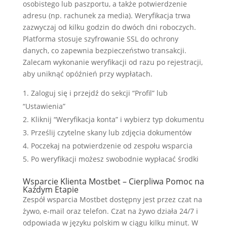
osobistego lub paszportu, a także potwierdzenie
adresu (np. rachunek za media). Weryfikacja trwa
zazwyczaj od kilku godzin do dwóch dni roboczych.
Platforma stosuje szyfrowanie SSL do ochrony
danych, co zapewnia bezpieczeństwo transakcji.
Zalecam wykonanie weryfikacji od razu po rejestracji,
aby uniknąć opóźnień przy wypłatach.
Zaloguj się i przejdź do sekcji “Profil” lub
“Ustawienia”
Kliknij “Weryfikacja konta” i wybierz typ dokumentu
Prześlij czytelne skany lub zdjęcia dokumentów
Poczekaj na potwierdzenie od zespołu wsparcia
Po weryfikacji możesz swobodnie wypłacać środki
Wsparcie Klienta Mostbet – Cierpliwa Pomoc na
Każdym Etapie
Zespół wsparcia Mostbet dostępny jest przez czat na
żywo, e-mail oraz telefon. Czat na żywo działa 24/7 i
odpowiada w języku polskim w ciągu kilku minut. W