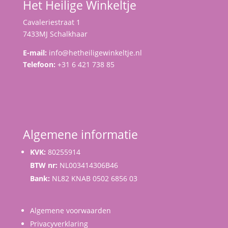
Het Heilige Winkeltje
Cavaleriestraat 1
7433MJ Schalkhaar
E-mail:
info@hetheiligewinkeltje.nl
Telefoon:
+31 6 421 738 85
Algemene informatie
KVK:
80255914
BTW nr:
NL003414306B46
Bank:
NL82 KNAB 0502 6856 03
Algemene voorwaarden
Privacyverklaring