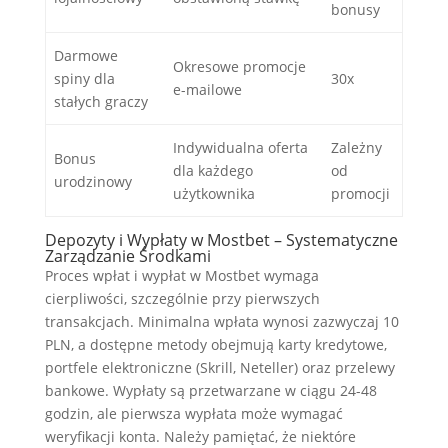
bonusy
Darmowe
Okresowe promocje
spiny dla
30x
e-mailowe
stałych graczy
Indywidualna oferta
Zależny
Bonus
dla każdego
od
urodzinowy
użytkownika
promocji
Depozyty i Wypłaty w Mostbet – Systematyczne
Zarządzanie Środkami
Proces wpłat i wypłat w Mostbet wymaga
cierpliwości, szczególnie przy pierwszych
transakcjach. Minimalna wpłata wynosi zazwyczaj 10
PLN, a dostępne metody obejmują karty kredytowe,
portfele elektroniczne (Skrill, Neteller) oraz przelewy
bankowe. Wypłaty są przetwarzane w ciągu 24-48
godzin, ale pierwsza wypłata może wymagać
weryfikacji konta. Należy pamiętać, że niektóre