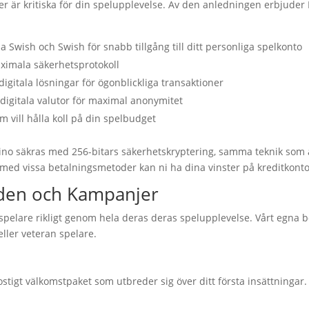
ner är kritiska för din spelupplevelse. Av den anledningen erbjuder 
 Swish och Swish för snabb tillgång till ditt personliga spelkonto
ximala säkerhetsprotokoll
 digitala lösningar för ögonblickliga transaktioner
digitala valutor för maximal anonymitet
m vill hålla koll på din spelbudget
ino säkras med 256-bitars säkerhetskryptering, samma teknik som a
ed vissa betalningsmetoder kan ni ha dina vinster på kreditkonto
den och Kampanjer
 spelare rikligt genom hela deras deras spelupplevelse. Vårt egna 
ller veteran spelare.
kostigt välkomstpaket som utbreder sig över ditt första insättningar.