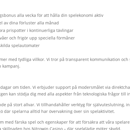
gsbonus alla vecka för att hålla din spelekonomi aktiv
el av dina förluster alla månad
ra prispotter i kontinuerliga tävlingar
våer och frigör upp speciella förmåner
skilda spelautomater
 med tydliga villkor. Vi tror på transparent kommunikation och säke
on kampanj.
 dagar om tiden. Vi erbjuder support på modersmålet via direktchatt
gen kan stödja dig med alla aspekter från teknologiska frågor til
 på stort allvar. Vi tillhandahåller verktyg för självuteslutning, 
 där spelarna alltid har övervakning över sin spelaktivitet.
rm med färska spel och egenskaper för att försäkra att våra spelare 
 skillnaden hos Nitrowin Casino – där spelglädje möter skydd.