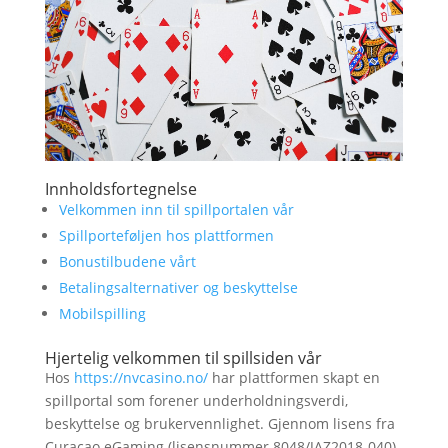
Innholdsfortegnelse
Velkommen inn til spillportalen vår
Spillporteføljen hos plattformen
Bonustilbudene vårt
Betalingsalternativer og beskyttelse
Mobilspilling
Hjertelig velkommen til spillsiden vår
Hos
https://nvcasino.no/
har plattformen skapt en
spillportal som forener underholdningsverdi,
beskyttelse og brukervennlighet. Gjennom lisens fra
Curaçao eGaming (lisensnummer 8048/JAZ2018-040)