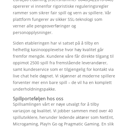
opererer vi innenfor rigoristiske reguleringsregler
rammer som sikrer fair spill og vern av spillere. Vår
plattform fungerer av sikker SSL-teknologi som
verner alle pengeoverføringer og
personopplysninger.
Siden etableringen har vi satset på å tilby en
helhetlig kasinoopplevelse hvor høy kvalitet går
fremfor mengde. Kundene våre får direkte tilgang til
oppimot 2500 spill fra fremstående leverandører,
samt kundeservice som er tilgjengelig for kontakt via
live chat hele døgnet. Vi skjønner at moderne spillere
forventer mer enn bare spill – de vil ha en komplett
underholdningspakke.
Spillporteføljen hos oss
Spillsamlingen vårt er nøye utvalgt for å tilby
variasjon og kvalitet. Vi jobber sammen med over 40
spillutviklere, herunder ledende aktører som NetEnt,
Microgaming, Play’n Go og Pragmatic Gaming. En slik