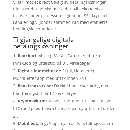
Vi tar imot et bredt utvalg av betalingsløsninger
tilpasset det norske markedet. Alle økonomiske
transaksjoner prosesseres gjennom SSL-krypterte
kanaler, og vi jobber sammen kun med etablerte
betalingsleverandører.
Tilgjengelige digitale
betalingsløsninger
Bankkort:
Visa og MasterCard med direkte
innskudd og uttakstid på 3-5 virkedager
Digitale lommebøker:
Skrill, Neteller og
MuchBetter app med uttak innen 24 t
Banktransaksjon:
Direkte bank overføring med
håndteringstid på 1-3 hverdager
Kryptovaluta:
Bitcoin, Ethereum ETH og Litecoin
LTC med pseudonym transaksjon og uttakstid under
2 t
Mobil-betaling:
Vipps og Trustly betalingssystem