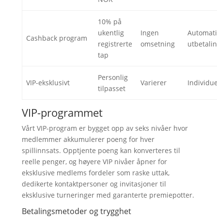
10% på
ukentlig
Ingen
Automati
Cashback program
registrerte
omsetning
utbetali
tap
Personlig
VIP-eksklusivt
Varierer
Individue
tilpasset
VIP-programmet
Vårt VIP-program er bygget opp av seks nivåer hvor
medlemmer akkumulerer poeng for hver
spillinnsats. Opptjente poeng kan konverteres til
reelle penger, og høyere VIP nivåer åpner for
eksklusive medlems fordeler som raske uttak,
dedikerte kontaktpersoner og invitasjoner til
eksklusive turneringer med garanterte premiepotter.
Betalingsmetoder og trygghet