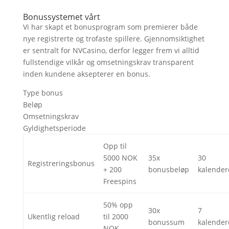
Bonussystemet vårt
Vi har skapt et bonusprogram som premierer både
nye registrerte og trofaste spillere. Gjennomsiktighet
er sentralt for NVCasino, derfor legger frem vi alltid
fullstendige vilkår og omsetningskrav transparent
inden kundene aksepterer en bonus.
Type bonus
Beløp
Omsetningskrav
Gyldighetsperiode
Opp til
5000 NOK
35x
30
Registreringsbonus
+ 200
bonusbeløp
kalender
Freespins
50% opp
30x
7
Ukentlig reload
til 2000
bonussum
kalender
NOK