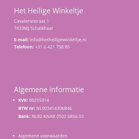
Het Heilige Winkeltje
Cavaleriestraat 1
7433MJ Schalkhaar
E-mail:
info@hetheiligewinkeltje.nl
Telefoon:
+31 6 421 738 85
Algemene informatie
KVK:
80255914
BTW nr:
NL003414306B46
Bank:
NL82 KNAB 0502 6856 03
Algemene voorwaarden