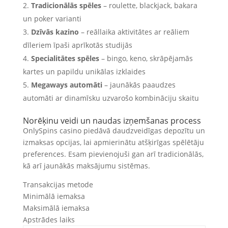
Tradicionālās spēles
– roulette, blackjack, bakara
un poker varianti
Dzīvās kazino
– reāllaika aktivitātes ar reāliem
dīleriem īpaši aprīkotās studijās
Specialitātes spēles
– bingo, keno, skrāpējamās
kartes un papildu unikālas izklaides
Megaways automāti
– jaunākās paaudzes
automāti ar dinamīsku uzvarošo kombināciju skaitu
Norēķinu veidi un naudas izņemšanas process
OnlySpins casino piedāvā daudzveidīgas depozītu un
izmaksas opcijas, lai apmierinātu atšķirīgas spēlētāju
preferences. Esam pievienojuši gan arī tradicionālās,
kā arī jaunākās maksājumu sistēmas.
Transakcijas metode
Minimālā iemaksa
Maksimālā iemaksa
Apstrādes laiks