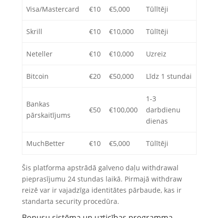
Visa/Mastercard
€10
€5,000
Tūlītēji
Skrill
€10
€10,000
Tūlītēji
Neteller
€10
€10,000
Uzreiz
Bitcoin
€20
€50,000
Līdz 1 stundai
1-3
Bankas
€50
€100,000
darbdienu
pārskaitījums
dienas
MuchBetter
€10
€5,000
Tūlītēji
Šis platforma apstrādā galveno daļu withdrawal
pieprasījumu 24 stundas laikā. Pirmajā withdraw
reizē var ir vajadzīga identitātes pārbaude, kas ir
standarta security procedūra.
Bonusu sistēma un uzticības programma