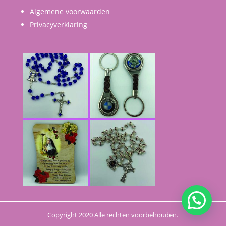
Algemene voorwaarden
Privacyverklaring
Copyright 2020 Alle rechten voorbehouden.