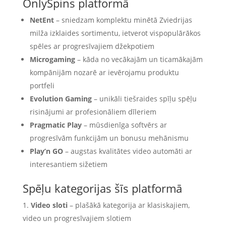
OnlySpins platformā
NetEnt
– sniedzam komplektu minētā Zviedrijas
milža izklaides sortimentu, ietverot vispopulārākos
spēles ar progresīvajiem džekpotiem
Microgaming
– kāda no vecākajām un ticamākajām
kompānijām nozarē ar ievērojamu produktu
portfeli
Evolution Gaming
– unikāli tiešraides spīļu spēļu
risinājumi ar profesionāliem dīleriem
Pragmatic Play
– mūsdienīga softvērs ar
progresīvām funkcijām un bonusu mehānismu
Play’n GO
– augstas kvalitātes video automāti ar
interesantiem sižetiem
Spēļu kategorijas šīs platformā
Video sloti
– plašākā kategorija ar klasiskajiem,
video un progresīvajiem slotiem