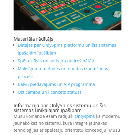
Materiāla rādītājs
Detaļas par OnlySpins platformu un šīs sistēmas
īpašajām īpašībām
Spēļu klāsts un softvera nodrošinātāji
Maksājumu metodes un naudas izņemšanas
process
Balvu piedāvājums un VIP programma
Uzticamība un licencēts statuss
Informācija par OnlySpins sistēmu un šīs
sistēmas unikālajām īpašībām
Mūsu komanda esam radījuši
Onlyspins
kā modernu
jaunāko kazino sistēmu, kura integrē jaunākās
tehnoloģijas ar spēlētāju orientētu koncepciju. Mūsu