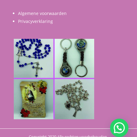
Algemene voorwaarden
Privacyverklaring
Copyright 2020 Alle rechten voorbehouden.