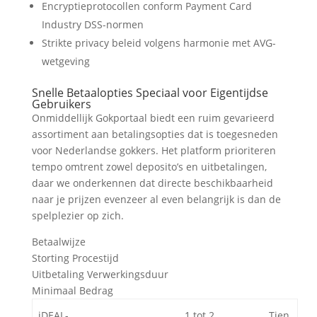
Encryptieprotocollen conform Payment Card
Industry DSS-normen
Strikte privacy beleid volgens harmonie met AVG-
wetgeving
Snelle Betaalopties Speciaal voor Eigentijdse
Gebruikers
Onmiddellijk Gokportaal biedt een ruim gevarieerd
assortiment aan betalingsopties dat is toegesneden
voor Nederlandse gokkers. Het platform prioriteren
tempo omtrent zowel deposito’s en uitbetalingen,
daar we onderkennen dat directe beschikbaarheid
naar je prijzen evenzeer al even belangrijk is dan de
spelplezier op zich.
Betaalwijze
Storting Procestijd
Uitbetaling Verwerkingsduur
Minimaal Bedrag
iDEAL-
1 tot 2
Tien