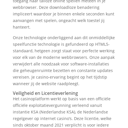
toegang naar talloze online spellen meteen in je
webbrowser. Deze downloadloze benadering
impliceert waardoor je binnen enkele seconden kunt
aanvangen met spelen, ongeacht welk toestel jij
hanteert.
Onze technologie onderliggend aan dit onmiddellijke
speelfunctie technologie is gefundeerd op HTML5-
standaard, hetgeen zorgt staat voor perfecte werking
voor elk van de moderne webbrowsers. Onze aanpak
verwijdert alle noodzaak voor software-installaties
die geheugenruimte bezetten en constante updates
vereisen. Je casino-ervaring begint op het tijdstip
wanneer jij de website raadpleegt.
Veiligheid en Licentieverlening
Het casinoplatform werkt op basis van een officiële
officiële exploitatievergunning verleend vanuit
instantie KSA (Nederlandse KSA), de Nederlandse
regelgever op internet casino’s. Deze licentie, welke
sinds oktober maand 2021 verplicht is voor iedere