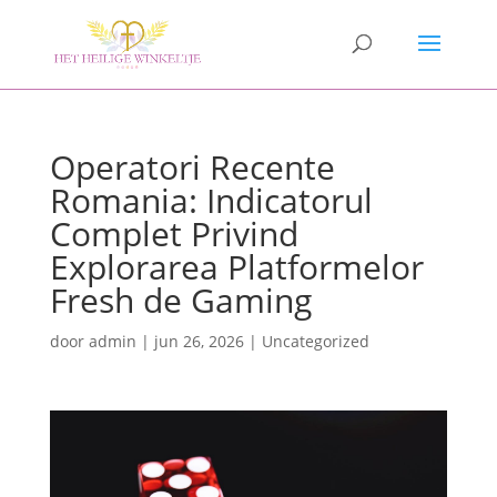
Operatori Recente
Romania: Indicatorul
Complet Privind
Explorarea Platformelor
Fresh de Gaming
door
admin
|
jun 26, 2026
|
Uncategorized