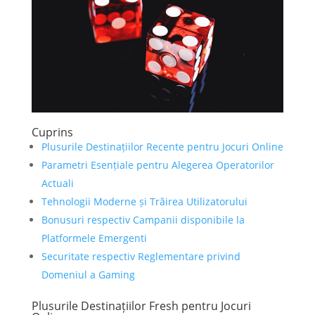
Cuprins
Plusurile Destinațiilor Recente pentru Jocuri Online
Parametri Esențiale pentru Alegerea Operatorilor
Actuali
Tehnologii Moderne și Trăirea Utilizatorului
Bonusuri respectiv Campanii disponibile la
Platformele Emergenti
Securitate respectiv Reglementare privind
Domeniul a Gaming
Plusurile Destinațiilor Fresh pentru Jocuri