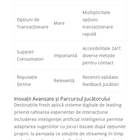
Multiplicitate
Opțiuni de
opțiuni,
Mare
Tranzacționare
tranzacționare
rapidă
Accesibilitate 24/7,
Support
Importantă
diverse metode
Consumatori
pentru contact
Reputație
Recenzii validate,
Relevantă
Online
feedback jucători
Inovații Avansate și Parcursul Jucătorului
Destinațiile fresh aplică sisteme digitale de leading
privind rafinarea experienței de interacțiune.
Includerea inteligenței artificial intelligence permite
adaptarea sugestiilor cu jocuri bazate după opțiunile
proprii, la perioada ce soluțiile de streaming în timp