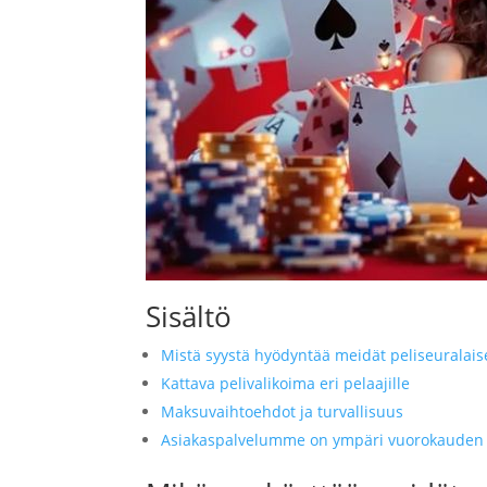
Sisältö
Mistä syystä hyödyntää meidät peliseuralais
Kattava pelivalikoima eri pelaajille
Maksuvaihtoehdot ja turvallisuus
Asiakaspalvelumme on ympäri vuorokauden s