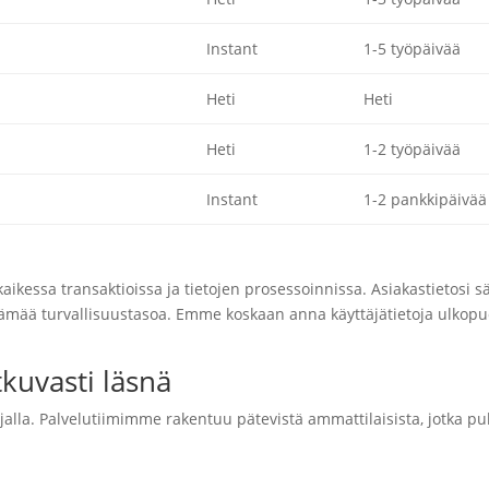
Instant
1-5 työpäivää
Heti
Heti
Heti
1-2 työpäivää
Instant
1-2 pankkipäivää
ikessa transaktioissa ja tietojen prosessoinnissa. Asiakastietosi s
ämää turvallisuustasoa. Emme koskaan anna käyttäjätietoja ulkopuol
kuvasti läsnä
sijalla. Palvelutiimimme rakentuu pätevistä ammattilaisista, jotka p