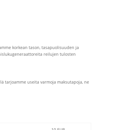
stamme korkean tason, tasapuolisuuden ja
aislukugeneraattoreita reilujen tulosten
tillä tarjoamme useita varmoja maksutapoja, ne
10 EUR