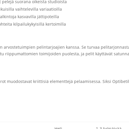
t pelejä suorana oikeista studioista
kuisilla vaihtelevilla variaatioilla
lkintoja kasvavilla jättipoteilla
teita kilpailukykyisillä kertoimilla
n arvostetuimpien pelintarjoajien kanssa. Se turvaa pelitarjonna
ttu riippumattomien toimijoiden puolesta, ja pelit käyttävät satunn
rot muodostavat kriittisiä elementtejä pelaamisessa. Siksi Optibe
Heti
1-3 työpäivää