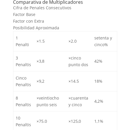
Comparativa de Multiplicadores
Cifra de Penales Consecutivos
Factor Base
Factor con Extra
Posibilidad Aproximada
1
setenta y
×1.5
×2.0
Penalti
cinco%
3
×cinco
×3,8
42%
Penaltis
punto dos
Cinco
×9,2
×14.5
18%
Penaltis
8
×veintiocho
×cuarenta
4,2%
Penaltis
punto seis
y cinco
10
×75.0
×125,0
1,1%
Penaltis