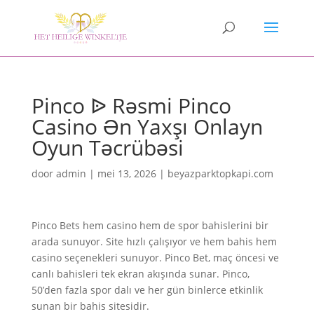
Pinco ᐉ Rəsmi Pinco
Casino Ən Yaxşı Onlayn
Oyun Təcrübəsi
door
admin
|
mei 13, 2026
|
beyazparktopkapi.com
Pinco Bets hem casino hem de spor bahislerini bir
arada sunuyor. Site hızlı çalışıyor ve hem bahis hem
casino seçenekleri sunuyor. Pinco Bet, maç öncesi ve
canlı bahisleri tek ekran akışında sunar. Pinco,
50’den fazla spor dalı ve her gün binlerce etkinlik
sunan bir bahis sitesidir.