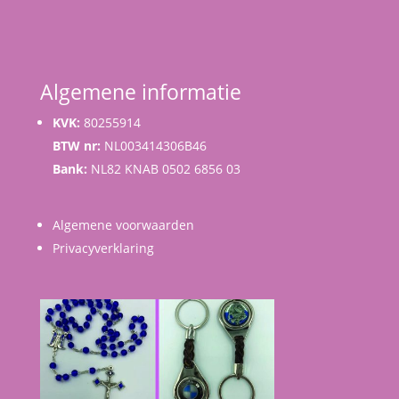
Algemene informatie
KVK:
80255914
BTW nr:
NL003414306B46
Bank:
NL82 KNAB 0502 6856 03
Algemene voorwaarden
Privacyverklaring