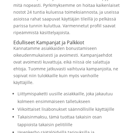
mitä nopeasti. Pyrkimyksemme on hoitaa kaikenlaiset
nostot 24 tuntia kuluessa toimeksiannosta, ja useissa
asioissa rahat saapuvat käyttäjän tileillä jo pelkässä
parissa tunnin kuluttua. Varmennetut profiil saavat
ripeämmistä käsittelyajoista.
Edulliseet Kampanjat ja Palkkiot
Kannatamme asiakkaiden bonustamiseen
oikeudenmukaisesti ja avoimesti. Kampanjaehdot
ovat avoimesti kuvattuja, eikä niissä ole salattuja
ehtoja. Tuomme jatkuvasti vaihtuvia kampanjoita, ne
sopivat niin tulokkaille kuin myös vanhoille
käyttäjille.
Liittymispaketti uusille asiakkaille, joka jakautuu
kolmeen ensimmäiseen talletukseen
Viikoittaiset lisäbonukset säännöllisille käyttäjille
Takaisinmaksu, tämä tuottaa takaisin osan
tappioista takaisin pelitilille
Jäsenkerho räätälöidyillä tarjouksilla ja