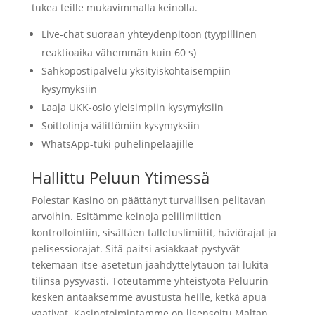
tukea teille mukavimmalla keinolla.
Live-chat suoraan yhteydenpitoon (tyypillinen
reaktioaika vähemmän kuin 60 s)
Sähköpostipalvelu yksityiskohtaisempiin
kysymyksiin
Laaja UKK-osio yleisimpiin kysymyksiin
Soittolinja välittömiin kysymyksiin
WhatsApp-tuki puhelinpelaajille
Hallittu Peluun Ytimessä
Polestar Kasino on päättänyt turvallisen pelitavan
arvoihin. Esitämme keinoja pelilimiittien
kontrollointiin, sisältäen talletuslimiitit, häviörajat ja
pelisessiorajat. Sitä paitsi asiakkaat pystyvät
tekemään itse-asetetun jäähdyttelytauon tai lukita
tilinsä pysyvästi. Toteutamme yhteistyötä Peluurin
kesken antaaksemme avustusta heille, ketkä apua
vaativat. Kasinotoimintamme on lisensoitu Maltan