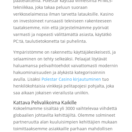
päätelaitteilla. Polestar käyttää viimeisintä HTML5-
tekniikkaa, joka takaa peluun suoraan
verkkoselaimessa ilman tarvetta latauksille. Kasino
on investoineet runsaasti tekniseen rakenteeseen
taataksemme, niin että järjestelmämme pyörivät
varmasti ja nopeasti välittämättä asiasta, käytätkö
PC:tä, taulutietokonetta tai puhelinta.
Ympäristömme on rakennettu käyttäjäkeskeisesti, ja
selaaminen on tehty selkeäksi. Pelaajat löytävät
haluamansa pelivaihtoehdot vaivattomasti modernin
hakuominaisuuden ja älykästä kategorisoinnin
avulla. Lisäksi
Polestar Casino kirjautuminen
tuo
henkilökohtaisia vinkkejä pelitapojesi pohjalta, joka
saa aikaan jokaisen vierailusta uniikin.
Kattava Pelivalikoima Kaikille
Kokoelmamme sisältää yli 3000 vaihtelevaa viihdettä
globaalien johtavilta kehittäjiltä. Olemme solmineet
partneruutta alan kuuluisimpien kehittäjien mukaan
toimittaaksemme asiakkaille parhaan mahdollisen