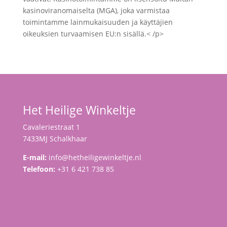
kasinoviranomaiselta (MGA), joka varmistaa
toimintamme lainmukaisuuden ja käyttäjien
oikeuksien turvaamisen EU:n sisällä.< /p>
Het Heilige Winkeltje
Cavaleriestraat 1
7433MJ Schalkhaar
E-mail:
info@hetheiligewinkeltje.nl
Telefoon:
+31 6 421 738 85