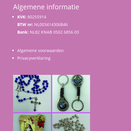
Algemene informatie
KVK:
80255914
BTW nr:
NL003414306B46
Bank:
NL82 KNAB 0502 6856 03
Algemene voorwaarden
Privacyverklaring