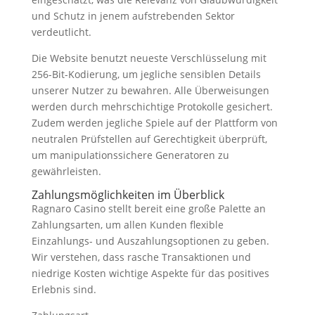
und Schutz in jenem aufstrebenden Sektor
verdeutlicht.
Die Website benutzt neueste Verschlüsselung mit
256-Bit-Kodierung, um jegliche sensiblen Details
unserer Nutzer zu bewahren. Alle Überweisungen
werden durch mehrschichtige Protokolle gesichert.
Zudem werden jegliche Spiele auf der Plattform von
neutralen Prüfstellen auf Gerechtigkeit überprüft,
um manipulationssichere Generatoren zu
gewährleisten.
Zahlungsmöglichkeiten im Überblick
Ragnaro Casino stellt bereit eine große Palette an
Zahlungsarten, um allen Kunden flexible
Einzahlungs- und Auszahlungsoptionen zu geben.
Wir verstehen, dass rasche Transaktionen und
niedrige Kosten wichtige Aspekte für das positives
Erlebnis sind.