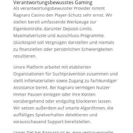
Verantwortungsbewusstes Gaming
Als verantwortungsbewusster Provider nimmt
Ragnaro Casino den Player-Schutz sehr ernst. Wir
stellen bereit umfassende Werkzeuge zur
Eigenkontrolle, darunter Deposit-Limits,
Maximalverluste und Ausschluss-Programme.
Glücksspiel soll Vergnügen darstellen und niemals
zu finanziellen oder persönlichen Schwierigkeiten
resultieren.
Unsre Platform arbeitet mit etablierten
Organisationen für Suchtprävention zusammen und
stellt Infomaterialien sowie Zugang zu fachkundiger
Assistance bereit. Bei Ragnaro vermögen Nutzer
immer Pausen einlegen oder ihre Konten
vorübergehend oder endgültig blockieren lassen.
Wir setzen außerdem auf smarte Algorithmen, die
auffälliges Spielverhalten detektieren und
vorausschauend Support bereitstellen.
Unser Ziel bei Ragnaro ist es, eine vertrauensvolle