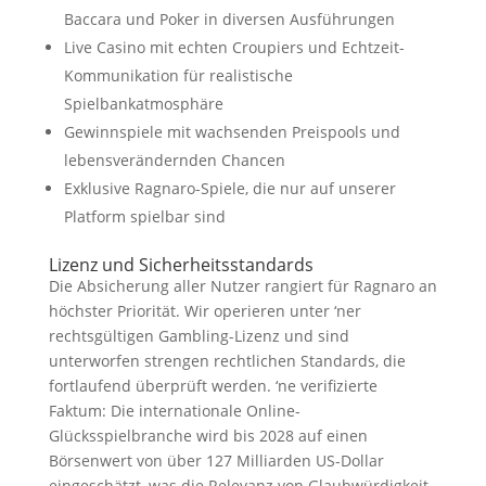
Baccara und Poker in diversen Ausführungen
Live Casino mit echten Croupiers und Echtzeit-
Kommunikation für realistische
Spielbankatmosphäre
Gewinnspiele mit wachsenden Preispools und
lebensverändernden Chancen
Exklusive Ragnaro-Spiele, die nur auf unserer
Platform spielbar sind
Lizenz und Sicherheitsstandards
Die Absicherung aller Nutzer rangiert für Ragnaro an
höchster Priorität. Wir operieren unter ‘ner
rechtsgültigen Gambling-Lizenz und sind
unterworfen strengen rechtlichen Standards, die
fortlaufend überprüft werden. ‘ne verifizierte
Faktum: Die internationale Online-
Glücksspielbranche wird bis 2028 auf einen
Börsenwert von über 127 Milliarden US-Dollar
eingeschätzt, was die Relevanz von Glaubwürdigkeit