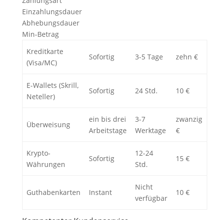
Zahlungsart
Einzahlungsdauer
Abhebungsdauer
Min-Betrag
Kreditkarte
Sofortig
3-5 Tage
zehn €
(Visa/MC)
E-Wallets (Skrill,
Sofortig
24 Std.
10 €
Neteller)
ein bis drei
3-7
zwanzig
Überweisung
Arbeitstage
Werktage
€
Krypto-
12-24
Sofortig
15 €
Währungen
Std.
Nicht
Guthabenkarten
Instant
10 €
verfügbar