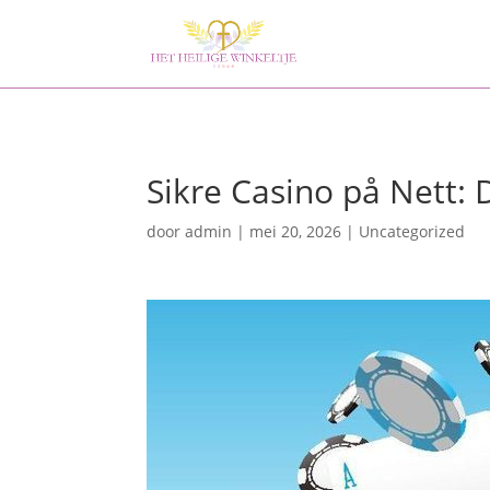
Sikre Casino på Nett: D
door
admin
|
mei 20, 2026
|
Uncategorized