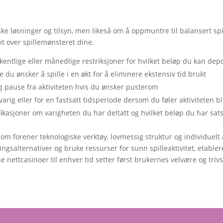
ke løsninger og tilsyn, men likeså om å oppmuntre til balansert spil
t over spillemønsteret dine.
kentlige eller månedlige restriksjoner for hvilket beløp du kan dep
 du ønsker å spille i en økt for å eliminere ekstensiv tid brukt
 pause fra aktiviteten hvis du ønsker pusterom
rig eller for en fastsatt tidsperiode dersom du føler aktiviteten b
fikasjoner om varigheten du har deltatt og hvilket beløp du har sat
m som forener teknologiske verktøy, lovmessig struktur og individuelt
ingsalternativer og bruke ressurser for sunn spilleaktivitet, etabler
nettcasinoer til enhver tid setter først brukernes velvære og trivs