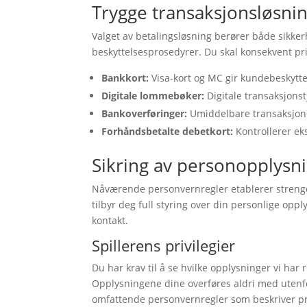
Trygge transaksjonsløsni
Valget av betalingsløsning berører både sikke
beskyttelsesprosedyrer. Du skal konsekvent pri
Bankkort:
Visa-kort og MC gir kundebeskytte
Digitale lommebøker:
Digitale transaksjonst
Bankoverføringer:
Umiddelbare transaksjoner 
Forhåndsbetalte debetkort:
Kontrollerer ek
Sikring av personopplysn
Nåværende personvernregler etablerer strenge 
tilbyr deg full styring over din personlige op
kontakt.
Spillerens privilegier
Du har krav til å se hvilke opplysninger vi har
Opplysningene dine overføres aldri med utenfor
omfattende personvernregler som beskriver pr