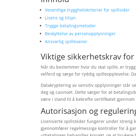
Vesentlige trygghetskriterier for spillsider
Lisens og tilsyn
Trygge betalingsmetoder
Beskyttelse av personopplysninger
Ansvarlig spillevaner
Viktige sikkerhetskrav for 
Når du bestemmer hvor du skal spille, er trygghe
velferd og sørge for ryddig spilleopplevelse. D
Datakryptering av sensitiv opplysninger står s
deg og casinoet. Dette sørger for at betalingsd
være i stand til å bekrefte sertifikatet gjenno
Autorisasjon og regulerin
Lisensierte spillsteder fungerer under streng k
gjennomfører regelmessige kontroller for å gara
utbetalinger behandles korrekt, og at brukere h