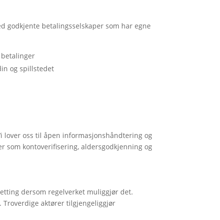
med godkjente betalingsselskaper som har egne
 betalinger
in og spillstedet
 lover oss til åpen informasjonshåndtering og
ter som kontoverifisering, aldersgodkjenning og
sletting dersom regelverket muliggjør det.
 Troverdige aktører tilgjengeliggjør