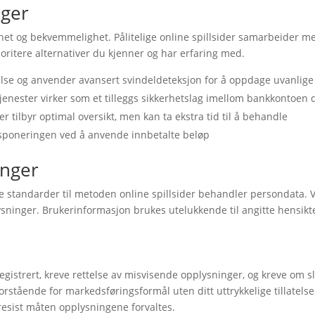
nger
rhet og bekvemmelighet. Pålitelige online spillsider samarbeider 
oritere alternativer du kjenner og har erfaring med.
lse og anvender avansert svindeldeteksjon for å oppdage uvanlige
jenester virker som et tilleggs sikkerhetslag imellom bankkontoen d
tilbyr optimal oversikt, men kan ta ekstra tid til å behandle
sponeringen ved å anvende innbetalte beløp
inger
standarder til metoden online spillsider behandler persondata. Vi
plysninger. Brukerinformasjon brukes utelukkende til angitte hensik
 registrert, kreve rettelse av misvisende opplysninger, og kreve om 
stående for markedsføringsformål uten ditt uttrykkelige tillatelse.
esist måten opplysningene forvaltes.