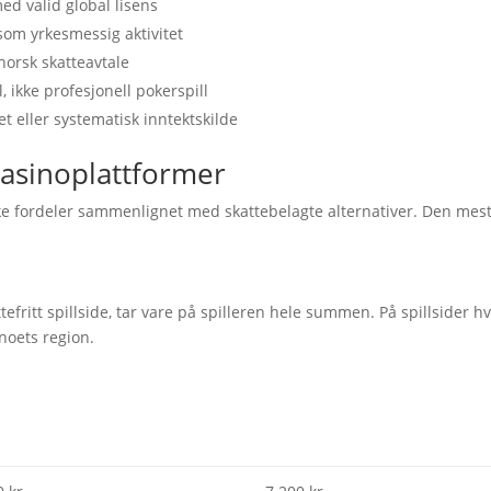
ed valid global lisens
 som yrkesmessig aktivitet
 norsk skatteavtale
, ikke profesjonell pokerspill
t eller systematisk inntektskilde
kasinoplattformer
ske fordeler sammenlignet med skattebelagte alternativer. Den mest
tefritt spillside, tar vare på spilleren hele summen. På spillsider 
noets region.