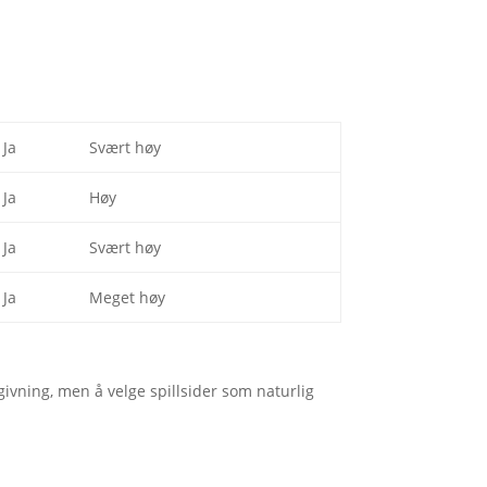
Ja
Svært høy
Ja
Høy
Ja
Svært høy
Ja
Meget høy
vgivning, men å velge spillsider som naturlig