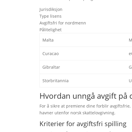
Jurisdiksjon
Type lisens
Avgiftsfri for nordmenn
Pålitelighet
Malta
M
Curacao
e
Gibraltar
G
Storbritannia
U
Hvordan unngå avgift på 
For å sikre at premiene dine forblir avgiftsfrie
havner utenfor norsk skattelovgivning.
Kriterier for avgiftsfri spilling