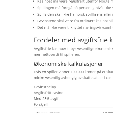
Kasinoet må være registrert utenfor Norge m
Spillingen må foregå på personlig nivå, ikke
Spillsiden skal ikke ha norsk spilllisens eller
Gevinstene skal være fra ordinært kasinospill
Det må ikke være tilknyttet næringsvirksomhe
Fordeler med avgiftsfrie 
Avgiftsfrie kasinoer tilbyr vesentlige økonomi
mer nettoverdi til spilleren.
Økonomiske kalkulasjoner
Hvis en spiller vinner 100 000 kroner på et skat
minke vesentlig avhengig av skattesatser i casi
Gevinstbeløp
Avgiftsfritt casino
Med 28% avgift
Forskjell