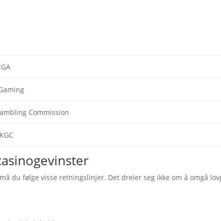
GA
Gaming
ambling Commission
KGC
casinogevinster
, må du følge visse retningslinjer. Det dreier seg ikke om å omgå lo