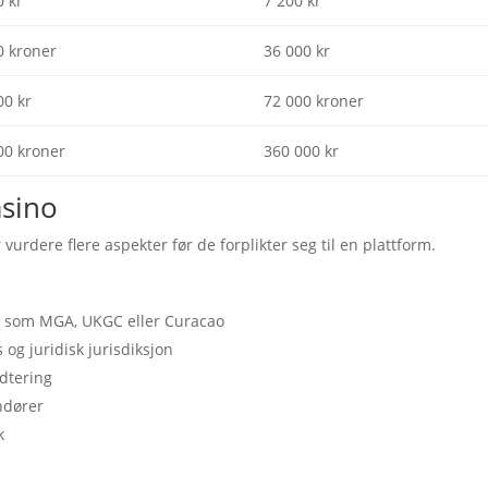
0 kr
7 200 kr
0 kroner
36 000 kr
00 kr
72 000 kroner
00 kroner
360 000 kr
asino
r vurdere flere aspekter før de forplikter seg til en plattform.
et som MGA, UKGC eller Curacao
g juridisk jurisdiksjon
dtering
andører
k