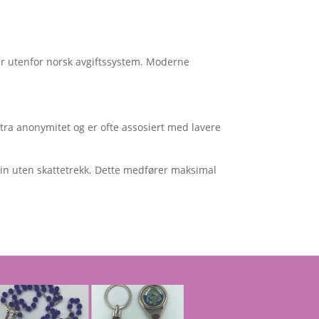
lir utenfor norsk avgiftssystem. Moderne
tra anonymitet og er ofte assosiert med lavere
 din uten skattetrekk. Dette medfører maksimal