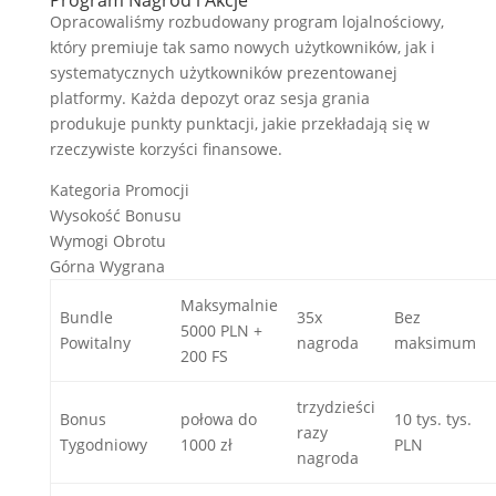
Program Nagród i Akcje
Opracowaliśmy rozbudowany program lojalnościowy,
który premiuje tak samo nowych użytkowników, jak i
systematycznych użytkowników prezentowanej
platformy. Każda depozyt oraz sesja grania
produkuje punkty punktacji, jakie przekładają się w
rzeczywiste korzyści finansowe.
Kategoria Promocji
Wysokość Bonusu
Wymogi Obrotu
Górna Wygrana
Maksymalnie
Bundle
35x
Bez
5000 PLN +
Powitalny
nagroda
maksimum
200 FS
trzydzieści
Bonus
połowa do
10 tys. tys.
razy
Tygodniowy
1000 zł
PLN
nagroda