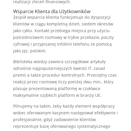
realizacji zleceń finansowych.
Wsparcie Klienta dla Użytkowników
Zespół wsparcia klienta funkcjonuje do dyspozycji
klientów w ciągu kompletną dzień, siedem okresów
jako cyklu. Kontakt przebiega miejsca przy użyciu
pośrednictwem rozmowy w trybie przekazie, poczty
cyfrowej i przypisanej infolinii telefonu ze pomocą
jako jęz. polskim.
Biblioteka wiedzy zawiera szczegółowe artykuły
odnośnie najpopularniejszych kwestii IT, zasad
premii a także procedur kontrolnych. Przeciętny czas
reakcji przez rozmowę liczy poniżej dwu min., który
plasuje prezentowaną platformę w czołówce
maksymalnie szybkich platform w branży UE.
Pilnujemy na takim, żeby każdy element współpracy
wobec oferowanym kasynem następował efektywnie i
profesjonalnie, gdyż zadowolenie klientów
reprezentuje bazę oferowanego systematycznego