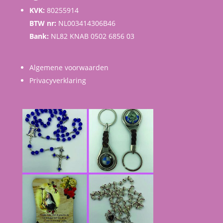
KVK:
80255914
BTW nr:
NL003414306B46
Bank:
NL82 KNAB 0502 6856 03
Algemene voorwaarden
Privacyverklaring