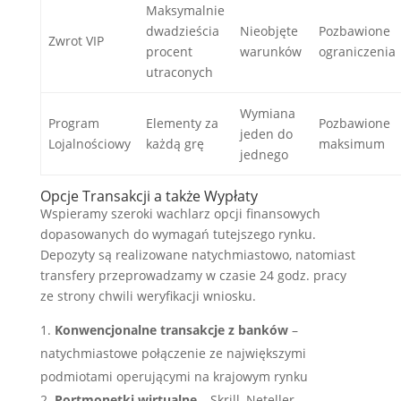
Maksymalnie
dwadzieścia
Nieobjęte
Pozbawione
Zwrot VIP
procent
warunków
ograniczenia
utraconych
Wymiana
Program
Elementy za
Pozbawione
jeden do
Lojalnościowy
każdą grę
maksimum
jednego
Opcje Transakcji a także Wypłaty
Wspieramy szeroki wachlarz opcji finansowych
dopasowanych do wymagań tuteјszego rynku.
Depozyty są realizowane natychmiastowo, natomiast
transfery przeprowadzamy w czasie 24 godz. pracy
ze strony chwili weryfikacji wniosku.
Konwencjonalne transakcje z banków
–
natychmiastowe połączenie ze największymi
podmiotami operującymi na krajowym rynku
Portmonetki wirtualne
– Skrill, Neteller,