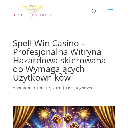
Spell Win Casino –
Profesjonalna Witryna
Hazardowa skierowana
do Wymagających
Użytkowników
door
admin
|
mei 7, 2026
|
Uncategorized