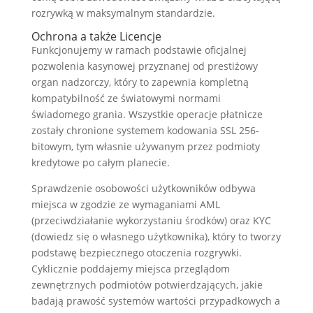
rozrywką w maksymalnym standardzie.
Ochrona a także Licencje
Funkcjonujemy w ramach podstawie oficjalnej
pozwolenia kasynowej przyznаnej od prestiżowy
organ nadzorczy, który to zapewnia kompletną
kompatybilność ze światowymi normami
świadomego grania. Wszystkie operacje płatnicze
zostały chronione systemem kodowania SSL 256-
bitowym, tym własnie używanym przez podmioty
kredytowe po całym planecie.
Sprawdzenie osobowości użytkowników odbywa
miejsca w zgodzie ze wymaganiami AML
(przeciwdziałanie wykorzystaniu środków) oraz KYC
(dowiedz się o własnego użytkownika), który to tworzy
podstawę bezpiecznego otoczenia rozgrywki.
Cyklicznie poddajemy miejsca przeglądom
zewnętrznych podmiotów potwierdzających, jakie
badają prawość systemów wartości przypadkowych a