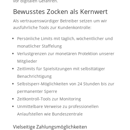
vor digitalen Gefahren.
Bewusstes Zocken als Kernwert
Als vertrauenswürdiger Betreiber setzen um wir
ausführliche Tools zur Kundenkontrolle:
Persönliche Limits mit täglich, wöchentlicher und
monatlicher Staffelung
Verlustgrenzen zur monetären Protektion unserer
Mitglieder
Zeitlimits für Spielsitzungen mit selbsttätiger
Benachrichtigung
Selbstsperr-Möglichkeiten von 24 Stunden bis zur
permanenter Sperre
Zeitkontroll-Tools zur Monitoring
Unmittelbare Verweise zu professionellen
Anlaufstellen wie Bundeszentrale
Vielseitige Zahlungsmöglichkeiten