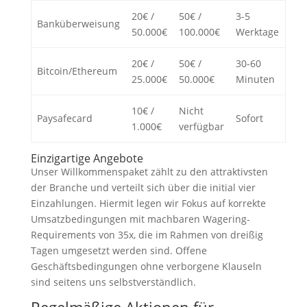
20€ /
50€ /
3-5
Banküberweisung
50.000€
100.000€
Werktage
20€ /
50€ /
30-60
Bitcoin/Ethereum
25.000€
50.000€
Minuten
10€ /
Nicht
Paysafecard
Sofort
1.000€
verfügbar
Einzigartige Angebote
Unser Willkommenspaket zählt zu den attraktivsten
der Branche und verteilt sich über die initial vier
Einzahlungen. Hiermit legen wir Fokus auf korrekte
Umsatzbedingungen mit machbaren Wagering-
Requirements von 35x, die im Rahmen von dreißig
Tagen umgesetzt werden sind. Offene
Geschäftsbedingungen ohne verborgene Klauseln
sind seitens uns selbstverständlich.
Regelmäßige Aktionen für