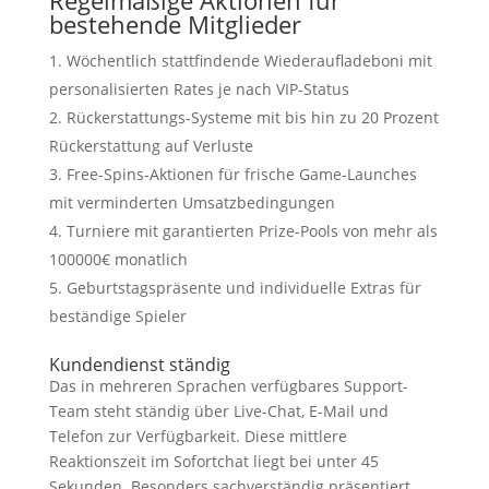
bestehende Mitglieder
Wöchentlich stattfindende Wiederaufladeboni mit
personalisierten Rates je nach VIP-Status
Rückerstattungs-Systeme mit bis hin zu 20 Prozent
Rückerstattung auf Verluste
Free-Spins-Aktionen für frische Game-Launches
mit verminderten Umsatzbedingungen
Turniere mit garantierten Prize-Pools von mehr als
100000€ monatlich
Geburtstagspräsente und individuelle Extras für
beständige Spieler
Kundendienst ständig
Das in mehreren Sprachen verfügbares Support-
Team steht ständig über Live-Chat, E-Mail und
Telefon zur Verfügbarkeit. Diese mittlere
Reaktionszeit im Sofortchat liegt bei unter 45
Sekunden. Besonders sachverständig präsentiert