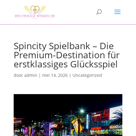
Spincity Spielbank – Die
Premium-Destination für
erstklassiges Glücksspiel
door
admin
|
mei 14, 2026
|
Uncategorized