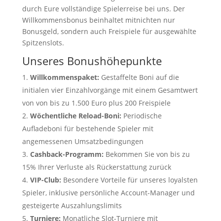
durch Eure vollständige Spielerreise bei uns. Der
Willkommensbonus beinhaltet mitnichten nur
Bonusgeld, sondern auch Freispiele für ausgewählte
Spitzenslots.
Unseres Bonushöhepunkte
Willkommenspaket:
Gestaffelte Boni auf die
initialen vier Einzahlvorgänge mit einem Gesamtwert
von von bis zu 1.500 Euro plus 200 Freispiele
Wöchentliche Reload-Boni:
Periodische
Aufladeboni für bestehende Spieler mit
angemessenen Umsatzbedingungen
Cashback-Programm:
Bekommen Sie von bis zu
15% Ihrer Verluste als Rückerstattung zurück
VIP-Club:
Besondere Vorteile für unseres loyalsten
Spieler, inklusive persönliche Account-Manager und
gesteigerte Auszahlungslimits
Turniere:
Monatliche Slot-Turniere mit