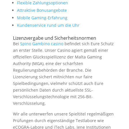
Flexible Zahlungsoptionen
Attraktive Bonusangebote
Mobile Gaming-Erfahrung
Kundenservice rund um die Uhr
Lizenzvergabe und Sicherheitsnormen
Bei
Spino Gambino casino
befindet sich Eure Schutz
an erster Stelle. Unser Casino agiert gemäß einer
offiziellen Glücksspiellizenz der Malta Gaming
Authority (MGA), eine der schärfsten
Regulierungsbehörden der Branche. Die
Lizenzierung sichert mitnichten nur faire
Spielbedingungen, vielmehr schützt auch Eure
persönlichen Daten durch aktuellste SSL-
Verschlüsselungstechnologie mit 256-Bit-
Verschlüsselung.
Wir alle unterwerfen unsere Spieltitel regelmäßigen
Prüfungen durch eigenständige Testlabore wie
eCOGRA-Labore und iTech Labs. Jene Institutionen