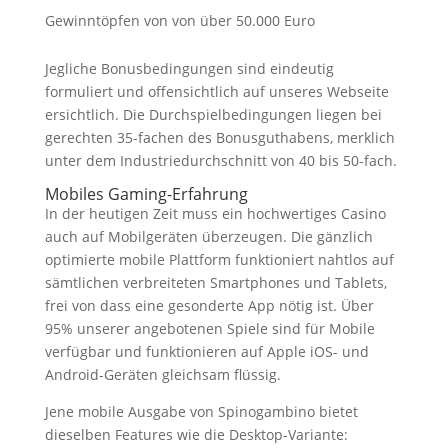
Gewinntöpfen von von über 50.000 Euro
Jegliche Bonusbedingungen sind eindeutig
formuliert und offensichtlich auf unseres Webseite
ersichtlich. Die Durchspielbedingungen liegen bei
gerechten 35-fachen des Bonusguthabens, merklich
unter dem Industriedurchschnitt von 40 bis 50-fach.
Mobiles Gaming-Erfahrung
In der heutigen Zeit muss ein hochwertiges Casino
auch auf Mobilgeräten überzeugen. Die gänzlich
optimierte mobile Plattform funktioniert nahtlos auf
sämtlichen verbreiteten Smartphones und Tablets,
frei von dass eine gesonderte App nötig ist. Über
95% unserer angebotenen Spiele sind für Mobile
verfügbar und funktionieren auf Apple iOS- und
Android-Geräten gleichsam flüssig.
Jene mobile Ausgabe von Spinogambino bietet
dieselben Features wie die Desktop-Variante: