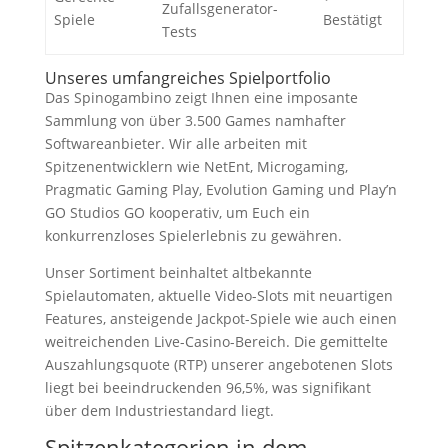
Zufallsgenerator-
Spiele
Bestätigt
Tests
Unseres umfangreiches Spielportfolio
Das Spinogambino zeigt Ihnen eine imposante
Sammlung von über 3.500 Games namhafter
Softwareanbieter. Wir alle arbeiten mit
Spitzenentwicklern wie NetEnt, Microgaming,
Pragmatic Gaming Play, Evolution Gaming und Play’n
GO Studios GO kooperativ, um Euch ein
konkurrenzloses Spielerlebnis zu gewähren.
Unser Sortiment beinhaltet altbekannte
Spielautomaten, aktuelle Video-Slots mit neuartigen
Features, ansteigende Jackpot-Spiele wie auch einen
weitreichenden Live-Casino-Bereich. Die gemittelte
Auszahlungsquote (RTP) unserer angebotenen Slots
liegt bei beeindruckenden 96,5%, was signifikant
über dem Industriestandard liegt.
Spitzenkategorien in dem