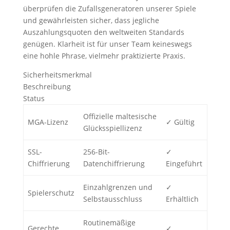
überprüfen die Zufallsgeneratoren unserer Spiele
und gewährleisten sicher, dass jegliche
Auszahlungsquoten den weltweiten Standards
genügen. Klarheit ist für unser Team keineswegs
eine hohle Phrase, vielmehr praktizierte Praxis.
Sicherheitsmerkmal
Beschreibung
Status
Offizielle maltesische
MGA-Lizenz
✓ Gültig
Glücksspiellizenz
SSL-
256-Bit-
✓
Chiffrierung
Datenchiffrierung
Eingeführt
Einzahlgrenzen und
✓
Spielerschutz
Selbstausschluss
Erhältlich
Routinemäßige
Gerechte
✓