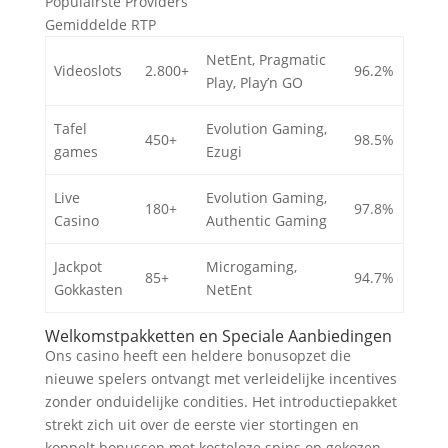
Populairste Providers
Gemiddelde RTP
NetEnt, Pragmatic
Videoslots
2.800+
96.2%
Play, Play’n GO
Tafel
Evolution Gaming,
450+
98.5%
games
Ezugi
Live
Evolution Gaming,
180+
97.8%
Casino
Authentic Gaming
Jackpot
Microgaming,
85+
94.7%
Gokkasten
NetEnt
Welkomstpakketten en Speciale Aanbiedingen
Ons casino heeft een heldere bonusopzet die
nieuwe spelers ontvangt met verleidelijke incentives
zonder onduidelijke condities. Het introductiepakket
strekt zich uit over de eerste vier stortingen en
koppelt bonussen met kosteloze spins op gekozen