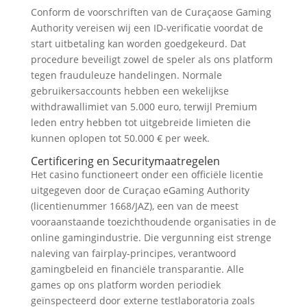
Conform de voorschriften van de Curaçaose Gaming
Authority vereisen wij een ID-verificatie voordat de
start uitbetaling kan worden goedgekeurd. Dat
procedure beveiligt zowel de speler als ons platform
tegen frauduleuze handelingen. Normale
gebruikersaccounts hebben een wekelijkse
withdrawallimiet van 5.000 euro, terwijl Premium
leden entry hebben tot uitgebreide limieten die
kunnen oplopen tot 50.000 € per week.
Certificering en Securitymaatregelen
Het casino functioneert onder een officiële licentie
uitgegeven door de Curaçao eGaming Authority
(licentienummer 1668/JAZ), een van de meest
vooraanstaande toezichthoudende organisaties in de
online gamingindustrie. Die vergunning eist strenge
naleving van fairplay-principes, verantwoord
gamingbeleid en financiële transparantie. Alle
games op ons platform worden periodiek
geïnspecteerd door externe testlaboratoria zoals