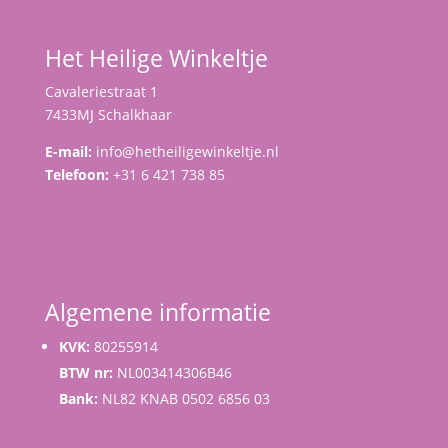
Het Heilige Winkeltje
Cavaleriestraat 1
7433MJ Schalkhaar
E-mail:
info@hetheiligewinkeltje.nl
Telefoon:
+31 6 421 738 85
Algemene informatie
KVK:
80255914
BTW nr:
NL003414306B46
Bank:
NL82 KNAB 0502 6856 03