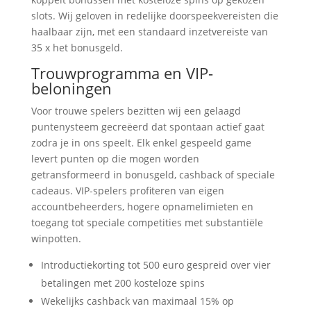
slots. Wij geloven in redelijke doorspeekvereisten die
haalbaar zijn, met een standaard inzetvereiste van
35 x het bonusgeld.
Trouwprogramma en VIP-
beloningen
Voor trouwe spelers bezitten wij een gelaagd
puntenysteem gecreëerd dat spontaan actief gaat
zodra je in ons speelt. Elk enkel gespeeld game
levert punten op die mogen worden
getransformeerd in bonusgeld, cashback of speciale
cadeaus. VIP-spelers profiteren van eigen
accountbeheerders, hogere opnamelimieten en
toegang tot speciale competities met substantiële
winpotten.
Introductiekorting tot 500 euro gespreid over vier
betalingen met 200 kosteloze spins
Wekelijks cashback van maximaal 15% op