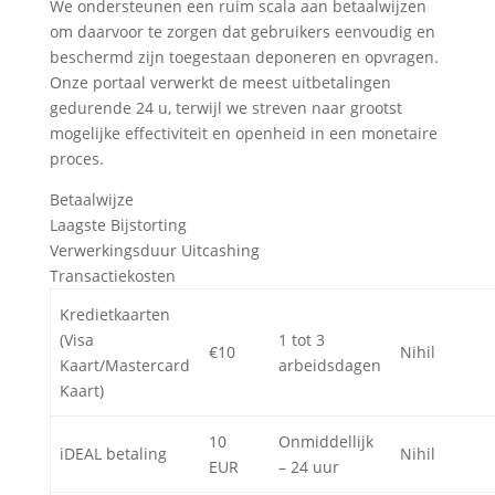
We ondersteunen een ruim scala aan betaalwijzen
om daarvoor te zorgen dat gebruikers eenvoudig en
beschermd zijn toegestaan deponeren en opvragen.
Onze portaal verwerkt de meest uitbetalingen
gedurende 24 u, terwijl we streven naar grootst
mogelijke effectiviteit en openheid in een monetaire
proces.
Betaalwijze
Laagste Bijstorting
Verwerkingsduur Uitcashing
Transactiekosten
Kredietkaarten
(Visa
1 tot 3
€10
Nihil
Kaart/Mastercard
arbeidsdagen
Kaart)
10
Onmiddellijk
iDEAL betaling
Nihil
EUR
– 24 uur