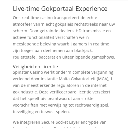
Live-time Gokportaal Experience
Ons real-time casino transporteert de echte
atmosfeer van ’n echt gokpaleis rechtstreeks naar uw
scherm. Door getrainde dealers, HD transmissie en
actieve functionaliteit verschaffen we ’n
meeslepende beleving waarbij gamers in realtime
zijn toegestaan deelnemen aan blackjack,
roulettetafel, baccarat en uiteenlopende gameshows.
Veiligheid en Licentie
Spinstar Casino werkt onder ’n complete vergunning
verleend door instantie Malta Gokautoriteit (MGA), 1
van de meest erkende regulatoren in de internet
gokindustrie. Deze verificeerbare licentie verzekert
dat het speelhuis beantwoordt aan strikte
voorschriften met verwijzing tot rechtvaardig spel,
beveiliging en bewust spelen.
We integreren Secure Socket Layer encryptie van