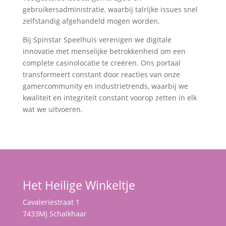
gebruikersadministratie, waarbij talrijke issues snel
zelfstandig afgehandeld mogen worden.
Bij Spinstar Speelhuis verenigen we digitale
innovatie met menselijke betrokkenheid om een
complete casinolocatie te creëren. Ons portaal
transformeert constant door reacties van onze
gamercommunity en industrietrends, waarbij we
kwaliteit en integriteit constant voorop zetten in elk
wat we uitvoeren.
Het Heilige Winkeltje
Cavaleriestraat 1
7433MJ Schalkhaar