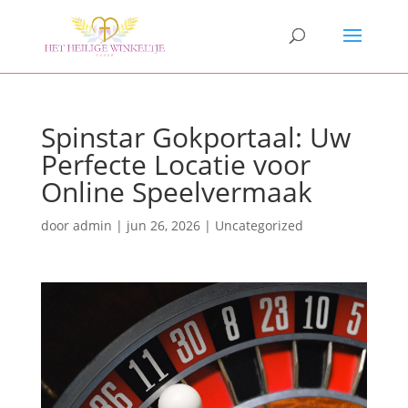
Spinstar Gokportaal: Uw
Perfecte Locatie voor
Online Speelvermaak
door
admin
|
jun 26, 2026
|
Uncategorized