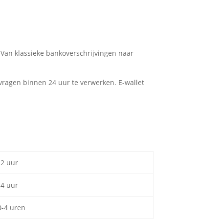
Van klassieke bankoverschrijvingen naar
nvragen binnen 24 uur te verwerken. E-wallet
-2 uur
-4 uur
0-4 uren