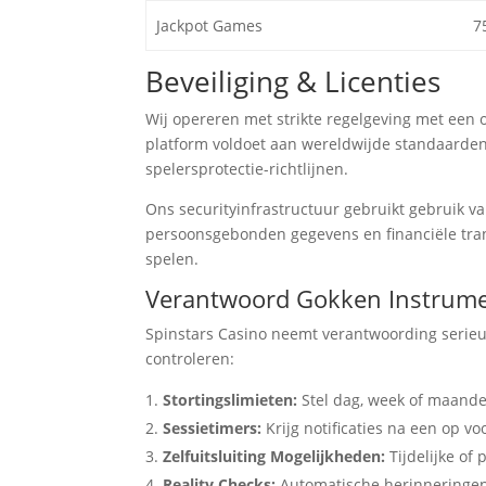
Jackpot Games
7
Beveiliging & Licenties
Wij opereren met strikte regelgeving met een 
platform voldoet aan wereldwijde standaarden 
spelersprotectie-richtlijnen.
Ons securityinfrastructuur gebruikt gebruik van
persoonsgebonden gegevens en financiële tran
spelen.
Verantwoord Gokken Instrum
Spinstars Casino neemt verantwoording serieu
controleren:
Stortingslimieten:
Stel dag, week of maand
Sessietimers:
Krijg notificaties na een op v
Zelfuitsluiting Mogelijkheden:
Tijdelijke of
Reality Checks:
Automatische herinneringen