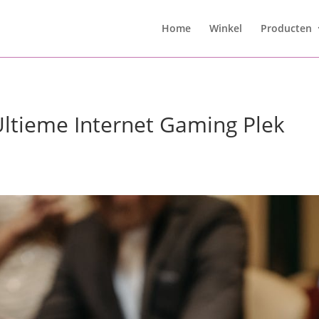
Home
Winkel
Producten
Ultieme Internet Gaming Plek