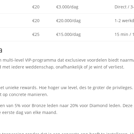
€20
€3.000/dag
Direct / 
€20
€20.000/dag
1-2 werkd
€25
€15.000/dag
15 min / 
a
n multi-level VIP-programma dat exclusieve voordelen biedt naarm
met iedere weddenschap, onafhankelijk of je wint of verliest.
met unieke rewards. Hoe hoger uw level, des te groter de privilege
it op concrete manieren.
ren van 5% voor Bronze leden naar 20% voor Diamond leden. Deze 
e eerste dag van elke maand.