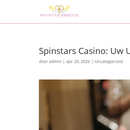
Spinstars Casino: Uw 
door
admin
|
apr 20, 2026
|
Uncategorized