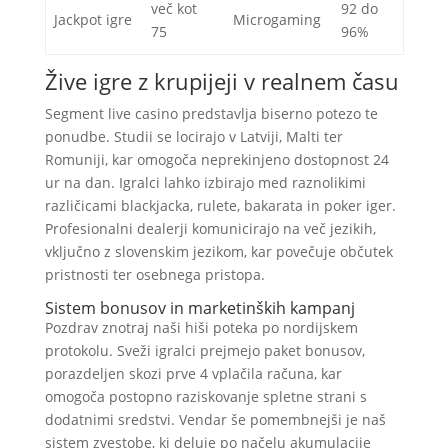
več kot
92 do
Jackpot igre
Microgaming
75
96%
Žive igre z krupijeji v realnem času
Segment live casino predstavlja biserno potezo te
ponudbe. Studii se locirajo v Latviji, Malti ter
Romuniji, kar omogoča neprekinjeno dostopnost 24
ur na dan. Igralci lahko izbirajo med raznolikimi
različicami blackjacka, rulete, bakarata in poker iger.
Profesionalni dealerji komunicirajo na več jezikih,
vključno z slovenskim jezikom, kar povečuje občutek
pristnosti ter osebnega pristopa.
Sistem bonusov in marketinških kampanj
Pozdrav znotraj naši hiši poteka po nordijskem
protokolu. Sveži igralci prejmejo paket bonusov,
porazdeljen skozi prve 4 vplačila računa, kar
omogoča postopno raziskovanje spletne strani s
dodatnimi sredstvi. Vendar še pomembnejši je naš
sistem zvestobe, ki deluje po načelu akumulacije