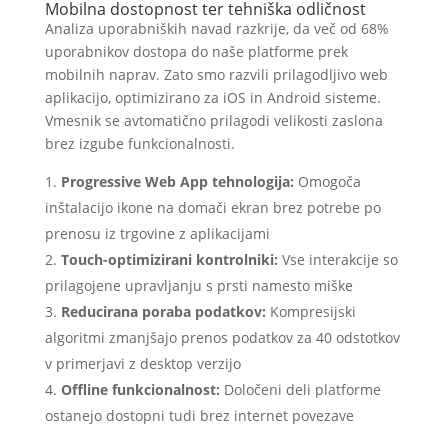
Mobilna dostopnost ter tehniška odličnost
Analiza uporabniških navad razkrije, da več od 68%
uporabnikov dostopa do naše platforme prek
mobilnih naprav. Zato smo razvili prilagodljivo web
aplikacijo, optimizirano za iOS in Android sisteme.
Vmesnik se avtomatično prilagodi velikosti zaslona
brez izgube funkcionalnosti.
Progressive Web App tehnologija:
Omogoča
inštalacijo ikone na domači ekran brez potrebe po
prenosu iz trgovine z aplikacijami
Touch-optimizirani kontrolniki:
Vse interakcije so
prilagojene upravljanju s prsti namesto miške
Reducirana poraba podatkov:
Kompresijski
algoritmi zmanjšajo prenos podatkov za 40 odstotkov
v primerjavi z desktop verzijo
Offline funkcionalnost:
Določeni deli platforme
ostanejo dostopni tudi brez internet povezave