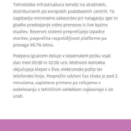
Tehnološka infrastruktura temelji na strežnikih,
distribuiranih po evropskih podatkovnih centrih. To
zagotavlja minimalno zakasnitev pri nalaganju iger in
gladko predvajanje video prenosov iz live kazino
studiev. Rezervni sistemi preprečujejo izpadce
storitev, povprečna razpoložljivost platforme pa
presega 99,7% letno.
Podpora igralcem deluje v slovenskem jeziku vsak
dan med 09:00 in 02:00 uro. Možnosti kontakta
vključujejo klepet v živo, elektronsko pošto ter
telefonsko linijo. Povprečni odzivni čas chata je pod 2
minutama, zapletene primere pa rešujemo v
sodelovanju s tehničnim oddelkom najkasneje v 24
urah.