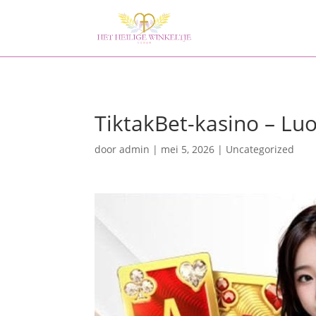
TiktakBet-kasino – Luo
door
admin
|
mei 5, 2026
|
Uncategorized