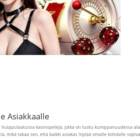
le Asiakkaalle
 huippulaatuisia kasinopelejä, jotka on tuotu kumppanuudessa alan
 mikä takaa sen, että kaikki asiakas löytää omalle kohdalle sopiva