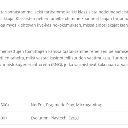
rjonnastamme, sekä tarjoamme kaikki klassisista hedelmäpeleistä 
ikkoja. Klassisten pelien faneille olemme koonneet laajan tarjonnan
oaa myös kiehtovan live-kasinokokemuksen, missä aidot jakajat isän
armennettujen toimittajien kanssa taataksemme rehelisen pelaami
toijien taholta, mikä vastaa kasinoteollisuuden vaatimuksia. Tunne
unnaislukugeneraattoreita (RNG), jotka varmistavat kokonaan arvaam
2500+
NetEnt, Pragmatic Play, Microgaming
300+
Evolution, Playtech, Ezugi