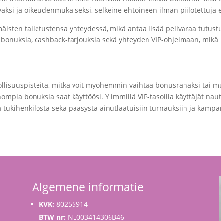
si ja oikeudenmukaiseksi, selkeine ehtoineen ilman piilotettuja e
isten talletustensa yhteydessä, mikä antaa lisää pelivaraa tutustu
bonuksia, cashback-tarjouksia sekä yhteyden VIP-ohjelmaan, mikä pa
kollisuuspisteitä, mitkä voit myöhemmin vaihtaa bonusrahaksi tai m
ompia bonuksia saat käyttöösi. Ylimmillä VIP-tasoilla käyttäjät nau
 tukihenkilöstä sekä pääsystä ainutlaatuisiin turnauksiin ja kampa
Algemene informatie
KVK:
80255914
BTW nr:
NL003414306B46