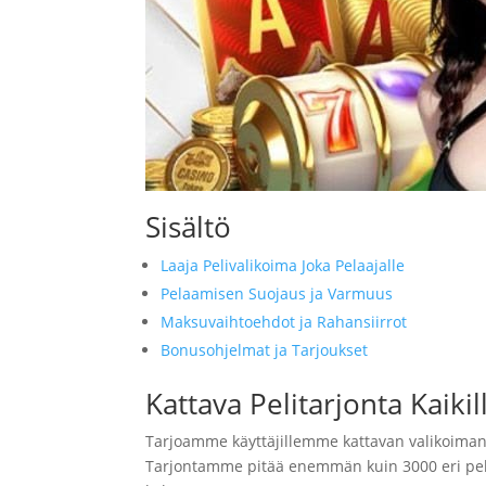
Sisältö
Laaja Pelivalikoima Joka Pelaajalle
Pelaamisen Suojaus ja Varmuus
Maksuvaihtoehdot ja Rahansiirrot
Bonusohjelmat ja Tarjoukset
Kattava Pelitarjonta Kaikil
Tarjoamme käyttäjillemme kattavan valikoiman
Tarjontamme pitää enemmän kuin 3000 eri peliä,