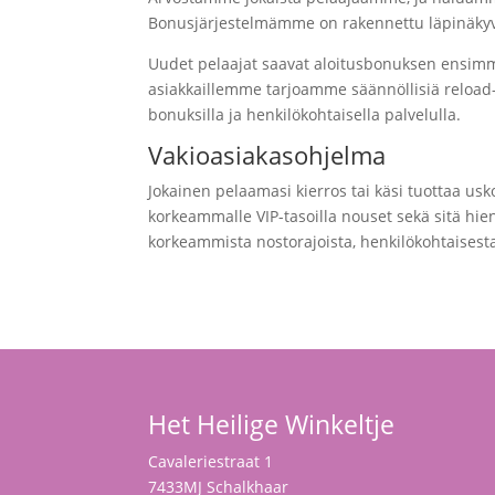
Bonusjärjestelmämme on rakennettu läpinäkyväk
Uudet pelaajat saavat aloitusbonuksen ensimmä
asiakkaillemme tarjoamme säännöllisiä reload-
bonuksilla ja henkilökohtaisella palvelulla.
Vakioasiakasohjelma
Jokainen pelaamasi kierros tai käsi tuottaa us
korkeammalle VIP-tasoilla nouset sekä sitä hien
korkeammista nostorajoista, henkilökohtaisesta
Het Heilige Winkeltje
Cavaleriestraat 1
7433MJ Schalkhaar