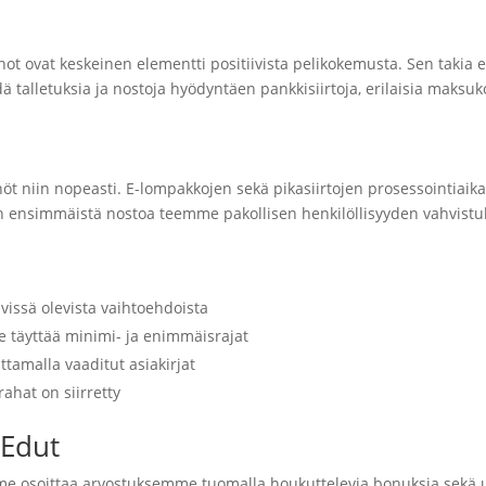
t ovat keskeinen elementti positiivista pelikokemusta. Sen takia
ehdä talletuksia ja nostoja hyödyntäen pankkisiirtoja, erilaisia maks
 niin nopeasti. E-lompakkojen sekä pikasiirtojen prosessointiaika o
en ensimmäistä nostoa teemme pakollisen henkilöllisyyden vahvistu
issä olevista vaihtoehdoista
e täyttää minimi- ja enimmäisrajat
ttamalla vaaditut asiakirjat
ahat on siirretty
 Edut
osoittaa arvostuksemme tuomalla houkuttelevia bonuksia sekä uusi