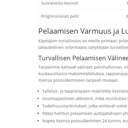
Suoratoisto-kasinot
Progressiiviset pelit
Pelaamisen Varmuus ja L
Käyttäjien turvallisuus on meille primaari prio
taloudellinen informaatio säilytetään turvallis
Turvallisen Pelaamisen Väline
Tarjoamme kattavat välineet pelinhallinnan, sill
kuukausittaisia maksimitalletuksia, tappiorajoj
itsensä poissulkemiseen tarpeen mukaan.
Talletus- ja tappiorajojen määrittely itsenäises
Istuntoajastimen aktivointi, mikä muistuttaa 
Todellisuustarkistukset, jotka esittävät voitot
Pääsy hallitun pelaamisen auttajatahojen yht
Nopea itsensä poissulkeminen 24 tunnin, ku