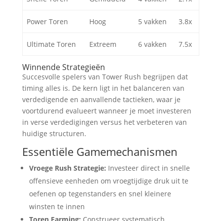
Power Toren
Hoog
5 vakken
3.8x
Ultimate Toren
Extreem
6 vakken
7.5x
Winnende Strategieën
Succesvolle spelers van Tower Rush begrijpen dat
timing alles is. De kern ligt in het balanceren van
verdedigende en aanvallende tactieken, waar je
voortdurend evalueert wanneer je moet investeren
in verse verdedigingen versus het verbeteren van
huidige structuren.
Essentiële Gamemechanismen
Vroege Rush Strategie:
Investeer direct in snelle
offensieve eenheden om vroegtijdige druk uit te
oefenen op tegenstanders en snel kleinere
winsten te innen
Toren Farming:
Construeer systematisch