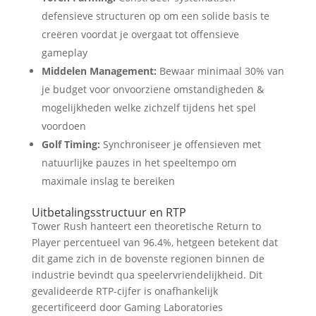
defensieve structuren op om een solide basis te
creëren voordat je overgaat tot offensieve
gameplay
Middelen Management:
Bewaar minimaal 30% van
je budget voor onvoorziene omstandigheden &
mogelijkheden welke zichzelf tijdens het spel
voordoen
Golf Timing:
Synchroniseer je offensieven met
natuurlijke pauzes in het speeltempo om
maximale inslag te bereiken
Uitbetalingsstructuur en RTP
Tower Rush hanteert een theoretische Return to
Player percentueel van 96.4%, hetgeen betekent dat
dit game zich in de bovenste regionen binnen de
industrie bevindt qua speelervriendelijkheid. Dit
gevalideerde RTP-cijfer is onafhankelijk
gecertificeerd door Gaming Laboratories