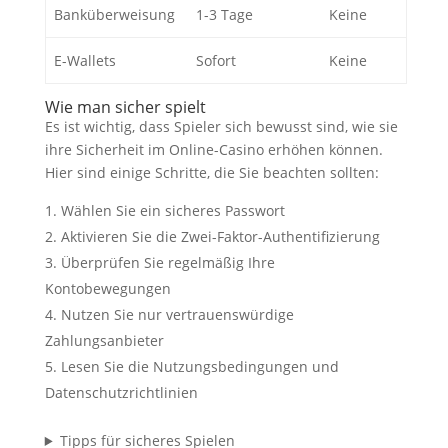
Banküberweisung
1-3 Tage
Keine
E-Wallets
Sofort
Keine
Wie man sicher spielt
Es ist wichtig, dass Spieler sich bewusst sind, wie sie
ihre Sicherheit im Online-Casino erhöhen können.
Hier sind einige Schritte, die Sie beachten sollten:
Wählen Sie ein sicheres Passwort
Aktivieren Sie die Zwei-Faktor-Authentifizierung
Überprüfen Sie regelmäßig Ihre
Kontobewegungen
Nutzen Sie nur vertrauenswürdige
Zahlungsanbieter
Lesen Sie die Nutzungsbedingungen und
Datenschutzrichtlinien
Tipps für sicheres Spielen