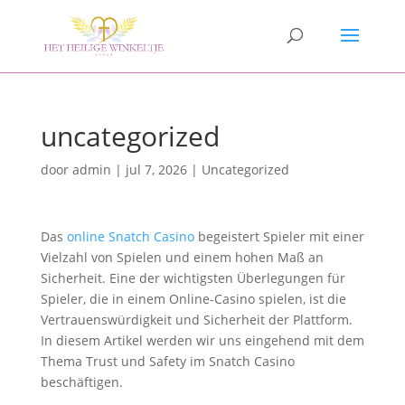
uncategorized
door
admin
|
jul 7, 2026
|
Uncategorized
Das
online Snatch Casino
begeistert Spieler mit einer
Vielzahl von Spielen und einem hohen Maß an
Sicherheit. Eine der wichtigsten Überlegungen für
Spieler, die in einem Online-Casino spielen, ist die
Vertrauenswürdigkeit und Sicherheit der Plattform.
In diesem Artikel werden wir uns eingehend mit dem
Thema Trust und Safety im Snatch Casino
beschäftigen.