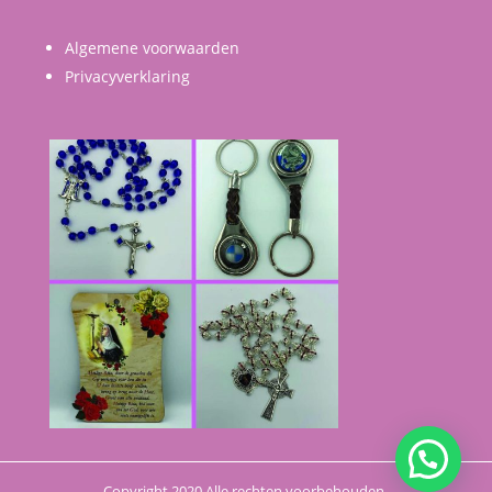
Algemene voorwaarden
Privacyverklaring
Copyright 2020 Alle rechten voorbehouden.