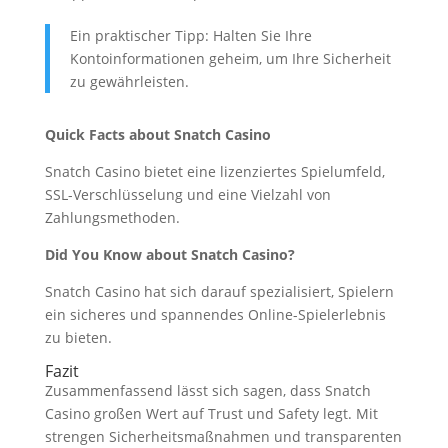
Ein praktischer Tipp: Halten Sie Ihre
Kontoinformationen geheim, um Ihre Sicherheit
zu gewährleisten.
Quick Facts about Snatch Casino
Snatch Casino bietet eine lizenziertes Spielumfeld,
SSL-Verschlüsselung und eine Vielzahl von
Zahlungsmethoden.
Did You Know about Snatch Casino?
Snatch Casino hat sich darauf spezialisiert, Spielern
ein sicheres und spannendes Online-Spielerlebnis
zu bieten.
Fazit
Zusammenfassend lässt sich sagen, dass Snatch
Casino großen Wert auf Trust und Safety legt. Mit
strengen Sicherheitsmaßnahmen und transparenten