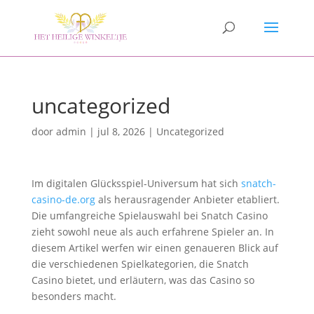
uncategorized
door
admin
|
jul 8, 2026
|
Uncategorized
Im digitalen Glücksspiel-Universum hat sich
snatch-
casino-de.org
als herausragender Anbieter etabliert.
Die umfangreiche Spielauswahl bei Snatch Casino
zieht sowohl neue als auch erfahrene Spieler an. In
diesem Artikel werfen wir einen genaueren Blick auf
die verschiedenen Spielkategorien, die Snatch
Casino bietet, und erläutern, was das Casino so
besonders macht.