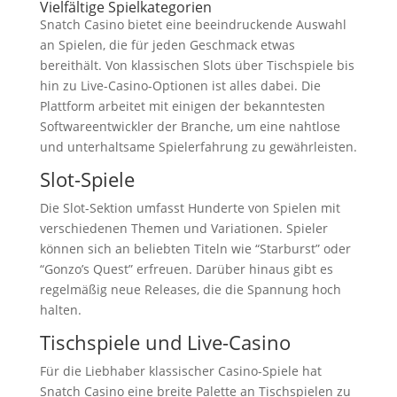
Vielfältige Spielkategorien
Snatch Casino bietet eine beeindruckende Auswahl
an Spielen, die für jeden Geschmack etwas
bereithält. Von klassischen Slots über Tischspiele bis
hin zu Live-Casino-Optionen ist alles dabei. Die
Plattform arbeitet mit einigen der bekanntesten
Softwareentwickler der Branche, um eine nahtlose
und unterhaltsame Spielerfahrung zu gewährleisten.
Slot-Spiele
Die Slot-Sektion umfasst Hunderte von Spielen mit
verschiedenen Themen und Variationen. Spieler
können sich an beliebten Titeln wie “Starburst” oder
“Gonzo’s Quest” erfreuen. Darüber hinaus gibt es
regelmäßig neue Releases, die die Spannung hoch
halten.
Tischspiele und Live-Casino
Für die Liebhaber klassischer Casino-Spiele hat
Snatch Casino eine breite Palette an Tischspielen zu