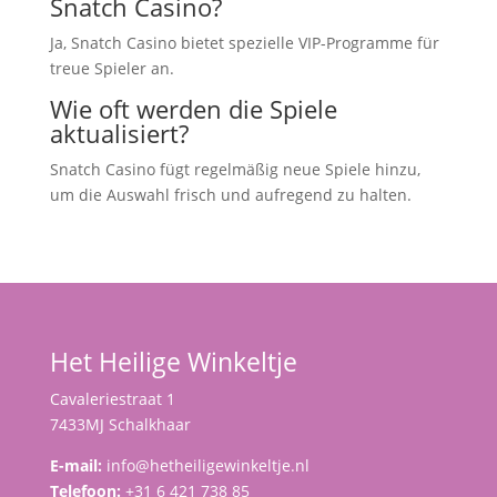
Snatch Casino?
Ja, Snatch Casino bietet spezielle VIP-Programme für
treue Spieler an.
Wie oft werden die Spiele
aktualisiert?
Snatch Casino fügt regelmäßig neue Spiele hinzu,
um die Auswahl frisch und aufregend zu halten.
Het Heilige Winkeltje
Cavaleriestraat 1
7433MJ Schalkhaar
E-mail:
info@hetheiligewinkeltje.nl
Telefoon:
+31 6 421 738 85