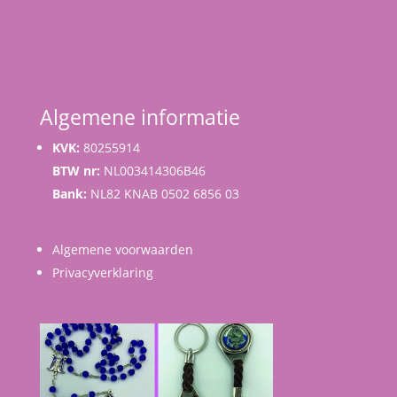
Algemene informatie
KVK:
80255914
BTW nr:
NL003414306B46
Bank:
NL82 KNAB 0502 6856 03
Algemene voorwaarden
Privacyverklaring