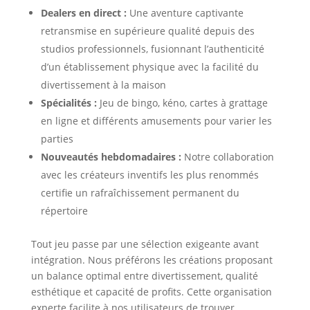
Dealers en direct :
Une aventure captivante
retransmise en supérieure qualité depuis des
studios professionnels, fusionnant l’authenticité
d’un établissement physique avec la facilité du
divertissement à la maison
Spécialités :
Jeu de bingo, kéno, cartes à grattage
en ligne et différents amusements pour varier les
parties
Nouveautés hebdomadaires :
Notre collaboration
avec les créateurs inventifs les plus renommés
certifie un rafraîchissement permanent du
répertoire
Tout jeu passe par une sélection exigeante avant
intégration. Nous préférons les créations proposant
un balance optimal entre divertissement, qualité
esthétique et capacité de profits. Cette organisation
experte facilite à nos utilisateurs de trouver