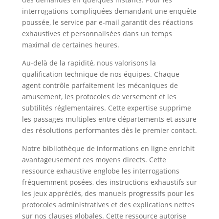
interrogations compliquées demandant une enquête
poussée, le service par e-mail garantit des réactions
exhaustives et personnalisées dans un temps
maximal de certaines heures.
Au-delà de la rapidité, nous valorisons la
qualification technique de nos équipes. Chaque
agent contrôle parfaitement les mécaniques de
amusement, les protocoles de versement et les
subtilités réglementaires. Cette expertise supprime
les passages multiples entre départements et assure
des résolutions performantes dès le premier contact.
Notre bibliothèque de informations en ligne enrichit
avantageusement ces moyens directs. Cette
ressource exhaustive englobe les interrogations
fréquemment posées, des instructions exhaustifs sur
les jeux appréciés, des manuels progressifs pour les
protocoles administratives et des explications nettes
sur nos clauses globales. Cette ressource autorise