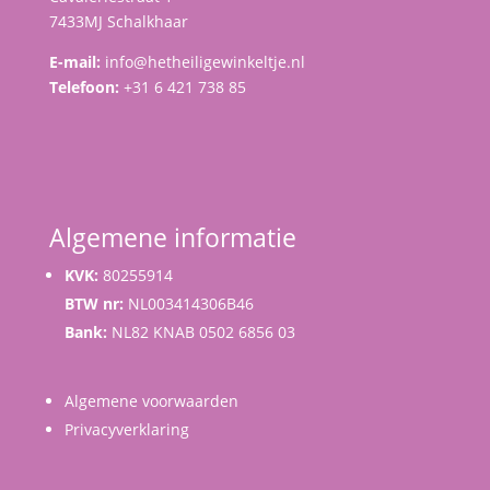
7433MJ Schalkhaar
E-mail:
info@hetheiligewinkeltje.nl
Telefoon:
+31 6 421 738 85
Algemene informatie
KVK:
80255914
BTW nr:
NL003414306B46
Bank:
NL82 KNAB 0502 6856 03
Algemene voorwaarden
Privacyverklaring