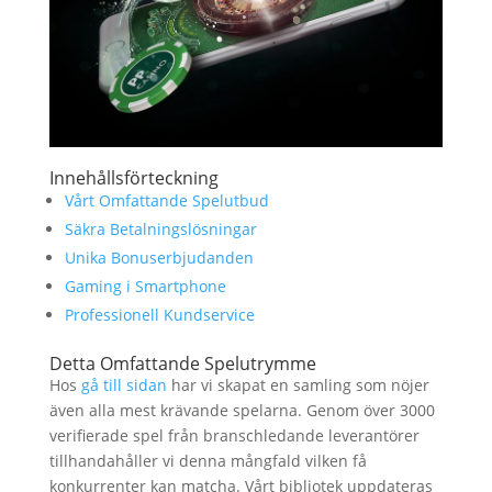
Innehållsförteckning
Vårt Omfattande Spelutbud
Säkra Betalningslösningar
Unika Bonuserbjudanden
Gaming i Smartphone
Professionell Kundservice
Detta Omfattande Spelutrymme
Hos
gå till sidan
har vi skapat en samling som nöjer
även alla mest krävande spelarna. Genom över 3000
verifierade spel från branschledande leverantörer
tillhandahåller vi denna mångfald vilken få
konkurrenter kan matcha. Vårt bibliotek uppdateras