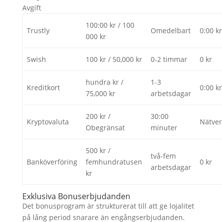
Avgift
100:00 kr / 100
Trustly
Omedelbart
0:00 kr
000 kr
Swish
100 kr / 50,000 kr
0-2 timmar
0 kr
hundra kr /
1-3
Kreditkort
0:00 kr
75,000 kr
arbetsdagar
200 kr /
30:00
Kryptovaluta
Nätver
Obegränsat
minuter
500 kr /
två-fem
Banköverföring
femhundratusen
0 kr
arbetsdagar
kr
Exklusiva Bonuserbjudanden
Det bonusprogram är strukturerat till att ge lojalitet
på lång period snarare än engångserbjudanden.