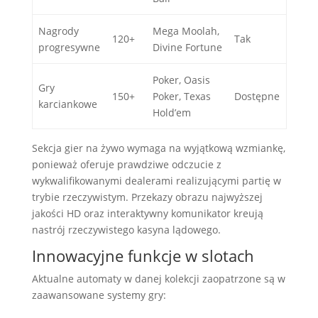
Nagrody
Mega Moolah,
120+
Tak
progresywne
Divine Fortune
Poker, Oasis
Gry
150+
Poker, Texas
Dostępne
karciankowe
Hold’em
Sekcja gier na żywo wymaga na wyjątkową wzmiankę,
ponieważ oferuje prawdziwe odczucie z
wykwalifikowanymi dealerami realizującymi partię w
trybie rzeczywistym. Przekazy obrazu najwyższej
jakości HD oraz interaktywny komunikator kreują
nastrój rzeczywistego kasyna lądowego.
Innowacyjne funkcje w slotach
Aktualne automaty w danej kolekcji zaopatrzone są w
zaawansowane systemy gry: