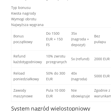
Typ bonusu
Kwota nagrody
Wymogi obrotu
Najwyższa wygrana
Do 1500
35x
Bonus
Bez
EUR + 150
(nagroda +
początkowy
pułapu
FS
depozyt)
Refund
10% zwrotu
5x (refund)
2000 EUR
każdotygodniowy
przegranych
Reload
50% do 300
40x
5000 EUR
poniedziałkowy
EUR
(nagroda)
Zawody
Pula 10 000
Nie
Zgodnie z
maszynowe
EUR
obowiązuje
warunkam
System nagród wielostopniowy