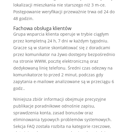
lokalizacji mieszkania nie starszego niż 3 m-ce.
Postępowanie weryfikacji przeważnie trwa od 24 do
48 godzin.
Fachowa obsługa klientów
Grupa wsparcia klienta operuje w trybie ciągłym
przez kompletną 24 h, 7 dni w każdym tygodniu.
Gracze są w stanie skontaktować się z doradcami
przez komunikator na żywo dostępny bezpośrednio
na stronie WWW, pocztę elektroniczną oraz
dedykowaną linię telefonu. Średni czas odezwy na
komunikatorze to przed 2 minut, podczas gdy
zapytania e-mailowe analizowane są w przeciągu 6
godz..
Niniejsza zbiór informacji obejmuje precyzyjne
publikacje poradnikowe odnośnie zapisu,
sprawdzenia konta, zasad bonusów oraz
eliminowania typowych problemów systemowych.
Sekcja FAQ została rozbita na kategorie rzeczowe,