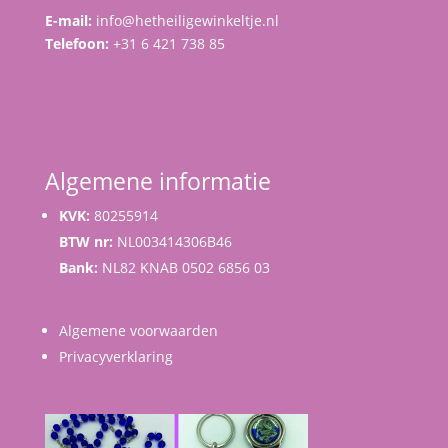
E-mail:
info@hetheiligewinkeltje.nl
Telefoon:
+31 6 421 738 85
Algemene informatie
KVK:
80255914
BTW nr:
NL003414306B46
Bank:
NL82 KNAB 0502 6856 03
Algemene voorwaarden
Privacyverklaring