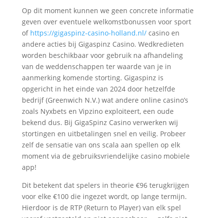
Op dit moment kunnen we geen concrete informatie
geven over eventuele welkomstbonussen voor sport
of
https://gigaspinz-casino-holland.nl/
casino en
andere acties bij Gigaspinz Casino. Wedkredieten
worden beschikbaar voor gebruik na afhandeling
van de weddenschappen ter waarde van je in
aanmerking komende storting. Gigaspinz is
opgericht in het einde van 2024 door hetzelfde
bedrijf (Greenwich N.V.) wat andere online casino’s
zoals Nyxbets en Vipzino exploiteert, een oude
bekend dus. Bij GigaSpinz Casino verwerken wij
stortingen en uitbetalingen snel en veilig. Probeer
zelf de sensatie van ons scala aan spellen op elk
moment via de gebruiksvriendelijke casino mobiele
app!
Dit betekent dat spelers in theorie €96 terugkrijgen
voor elke €100 die ingezet wordt, op lange termijn.
Hierdoor is de RTP (Return to Player) van elk spel