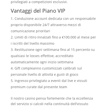
privilegiati a competizioni esclusivi.
Vantaggi del Piano VIP
Conduzione account dedicata con un responsabile
proprio disponibile 24/7 attraverso mezzi di
comunicazione prioritari
Limiti di ritiro innalzati fino a €100.000 al mese per
i iscritti del livello massimo
Restituzione ogni settimana fino al 15 percento su
qualsiasi le losses effettive, accreditato
automaticamente ogni inizio settimana
Gift compleanno customizzati calibrati sul
personale livello di attività e gusti di gioco
Ingresso privilegiato a eventi dal live e vissuti
premium curate dal presente team
Il nostro casino pensa fortemente che la eccellenza
del servizio si calcoli nella continuità dell’vissuto