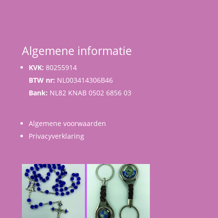
Algemene informatie
KVK:
80255914
BTW nr:
NL003414306B46
Bank:
NL82 KNAB 0502 6856 03
Algemene voorwaarden
Privacyverklaring