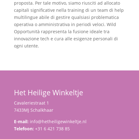
proposta. Per tale motivo, siamo riusciti ad allocato
capitali significative nella training di un team di help
multilingue abile di gestire qualsiasi problematica
operativa o amministrativa in periodi veloci. Wild
Opportunità rappresenta la fusione ideale tra
innovazione tech e cura alle esigenze personali di
ogni utente.
Het Heilige Winkeltje
Cavaleriestraat 1
7433MJ Schalkhaar
E-mail:
info@hetheiligewinkeltje.nl
Telefoon:
+31 6 421 738 85