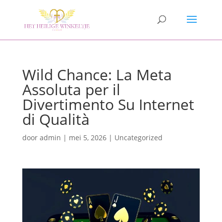
Wild Chance: La Meta
Assoluta per il
Divertimento Su Internet
di Qualità
door
admin
|
mei 5, 2026
|
Uncategorized