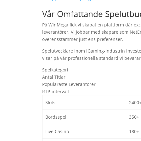
Vår Omfattande Spelutbu
På WinMega fick vi skapat en plattform där exc
leverantörer. Vi jobbar med skapare som NetEnt
överensstämmer just ens preferenser.
Spelutvecklare inom iGaming-industrin invester
visar på vår professionella standard vi bevarar
Spelkategori
Antal Titlar
Populäraste Leverantörer
RTP-intervall
Slots
2400
Bordsspel
350+
Live Casino
180+