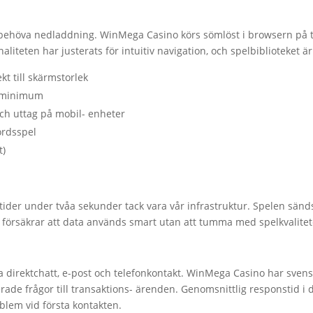
t behöva nedladdning. WinMega Casino körs sömlöst i browsern på te
teten har justerats för intuitiv navigation, och spelbiblioteket är t
t till skärmstorlek
l minimum
 och uttag på mobil- enheter
ordsspel
t)
ider under tvåa sekunder tack vara vår infrastruktur. Spelen sä
 försäkrar att data används smart utan att tumma med spelkvalitet
ia direktchatt, e-post och telefonkontakt. WinMega Casino har svens
erade frågor till transaktions- ärenden. Genomsnittlig responstid i 
oblem vid första kontakten.