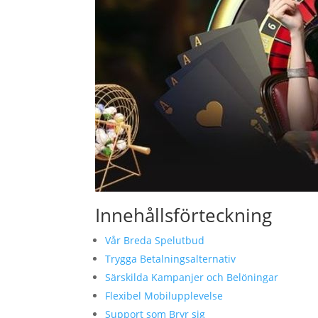
Innehållsförteckning
Vår Breda Spelutbud
Trygga Betalningsalternativ
Särskilda Kampanjer och Belöningar
Flexibel Mobilupplevelse
Support som Bryr sig