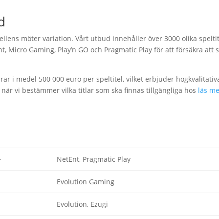
d
ellens möter variation. Vårt utbud innehåller över 3000 olika spelt
, Micro Gaming, Play’n GO och Pragmatic Play för att försäkra att 
ar i medel 500 000 euro per speltitel, vilket erbjuder högkvalitati
 när vi bestämmer vilka titlar som ska finnas tillgängliga hos
läs m
+
NetEnt, Pragmatic Play
Evolution Gaming
Evolution, Ezugi