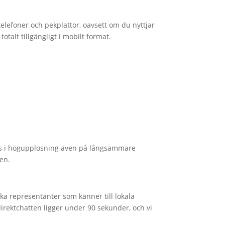
lefoner och pekplattor, oavsett om du nyttjar
otalt tillgängligt i mobilt format.
nds i högupplösning även på långsammare
en.
ka representanter som känner till lokala
direktchatten ligger under 90 sekunder, och vi