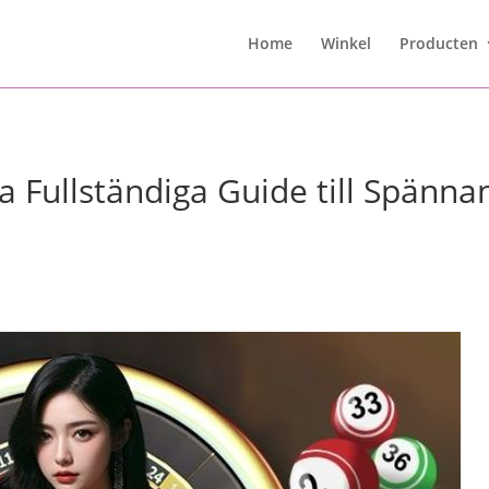
Home
Winkel
Producten
 Fullständiga Guide till Spännan