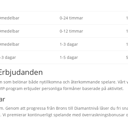
Omedelbar
0-24 timmar
1
Omedelbar
0-12 timmar
1
Omedelbar
1-3 dagar
1
-3 dagar
1-5 dagar
5
 Erbjudanden
em som belönar både nytillkomna och återkommande spelare. Vårt 
VIP-program erbjuder personliga förmåner baserade på aktivitet.
ar
tem. Genom att progressa från Brons till Diamantnivå låser du fri s
r. Vi premierar kontinuerligt spelande med överraskningsbonusar o