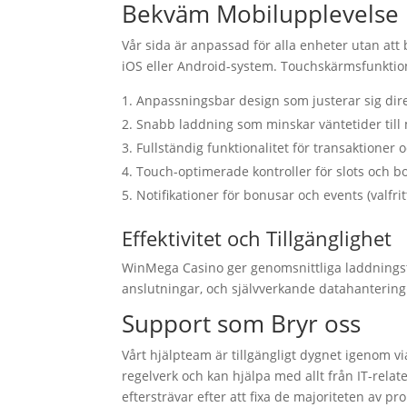
Bekväm Mobilupplevelse
Vår sida är anpassad för alla enheter utan at
iOS eller Android-system. Touchskärmsfunktionali
Anpassningsbar design som justerar sig direk
Snabb laddning som minskar väntetider til
Fullständig funktionalitet för transaktioner
Touch-optimerade kontroller för slots och b
Notifikationer för bonusar och events (valfrit
Effektivitet och Tillgänglighet
WinMega Casino ger genomsnittliga laddningst
anslutningar, och självverkande datahantering
Support som Bryr oss
Vårt hjälpteam är tillgängligt dygnet igenom v
regelverk och kan hjälpa med allt från IT-relat
eftersträvar efter att fixa de majoriteten av pr