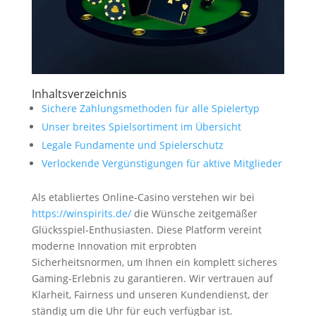
Inhaltsverzeichnis
Sichere Zahlungsmethoden für alle Spielertyp
Unser breites Spielsortiment im Übersicht
Legale Fundamente und Spielerschutz
Verlockende Vergünstigungen für aktive Mitglieder
Als etabliertes Online-Casino verstehen wir bei
https://winspirits.de/
die Wünsche zeitgemäßer
Glücksspiel-Enthusiasten. Diese Platform vereint
moderne Innovation mit erprobten
Sicherheitsnormen, um Ihnen ein komplett sicheres
Gaming-Erlebnis zu garantieren. Wir vertrauen auf
Klarheit, Fairness und unseren Kundendienst, der
ständig um die Uhr für euch verfügbar ist.