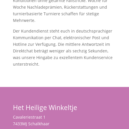
Konditionen ohne getarnte Fallstricke. Woche für
Woche Nachladeprämien, Rückerstattungen und
turnierbasierte Turniere schaffen für stetige
Mehrwerte.
Der Kundendienst steht euch in deutschsprachiger
Kommunikation per Chat, elektronischer Post und
Hotline zur Verfügung. Die mittlere Antwortzeit im
Direktchat beträgt weniger als sechzig Sekunden,
was unsere Hingabe zu exzellentem Kundenservice
unterstreicht.
Het Heilige Winkeltje
Cavaleriestraat 1
7433MJ Schalkhaar