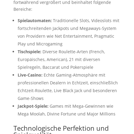
fortwährend vergrößert und beinhaltet folgende
Bereiche:
Spielautomaten:
Traditionelle Slots, Videoslots mit
fortschreitenden Jackpots und Megaways-System
von Providern wie Net Entertainment, Pragmatic
Play und Microgaming
Tischspiele:
Diverse Roulette-Arten (French,
Europäisches, American), 21 mit diversen
Spielregeln, Baccarat und Pokerspiele
Live-Casino:
Echte Gaming-Atmosphäre mit
professionellen Dealern in Echtzeit, einschließlich
Echtzeit-Roulette, Live Black Jack und besonderen
Game-Shows
Jackpot-Spiele:
Games mit Mega-Gewinnen wie
Mega Moolah, Divine Fortune und Major Millions
Technologische Perfektion und