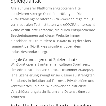
Spielqualität
Alle auf unserer Plattform angebotenen Titel
absolvieren strenge Qualitätsprüfungen. Die
Zufallszahlengeneratoren (RNG) werden regelmäßig
von neutralen Testinstituten wie eCOGRA untersucht
– eine verifizierte Tatsache, die durch entsprechende
Bescheinigungen auf dieser Website immer
einsehbar ist. Die mittlere RTP-Rate (RTP) der Slots
rangiert bei 96,4%, was signifikant über dem
Industriestandard liegt.
Legale Grundlagen und Spielerschutz
WinSpirit operiert unter einer gültigen Spiellizenz
der Administration von Curacao (Nummer 8048/JAZ).
Jene Lizenzierung zwingt unser Casino zu strengsten
Standards in Relation auf Fairness, Privatsphäre und
kontrolliertes Spielen. Wir verwenden aktuellste
Verschlüsselungstechnik, um alle Datenströme zu
schützen.
Schritte für kontrolliertes Spielen