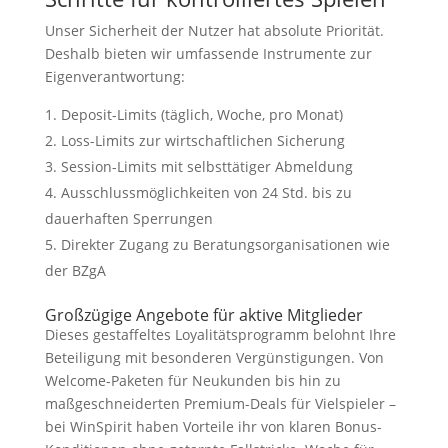
Unser Sicherheit der Nutzer hat absolute Priorität.
Deshalb bieten wir umfassende Instrumente zur
Eigenverantwortung:
Deposit-Limits (täglich, Woche, pro Monat)
Loss-Limits zur wirtschaftlichen Sicherung
Session-Limits mit selbsttätiger Abmeldung
Ausschlussmöglichkeiten von 24 Std. bis zu
dauerhaften Sperrungen
Direkter Zugang zu Beratungsorganisationen wie
der BZgA
Großzügige Angebote für aktive Mitglieder
Dieses gestaffeltes Loyalitätsprogramm belohnt Ihre
Beteiligung mit besonderen Vergünstigungen. Von
Welcome-Paketen für Neukunden bis hin zu
maßgeschneiderten Premium-Deals für Vielspieler –
bei WinSpirit haben Vorteile ihr von klaren Bonus-