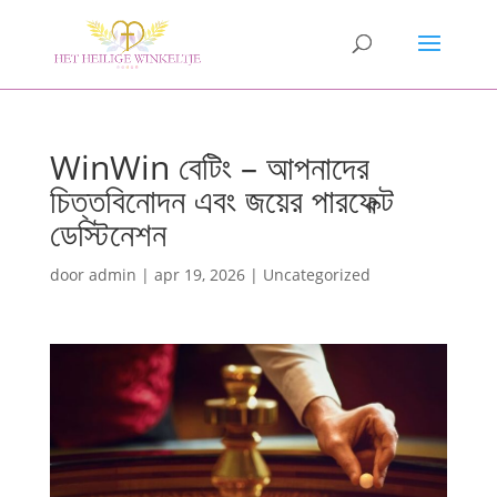
WinWin বেটিং – আপনাদের
চিত্তবিনোদন এবং জয়ের পারফেক্ট
ডেস্টিনেশন
door
admin
|
apr 19, 2026
|
Uncategorized