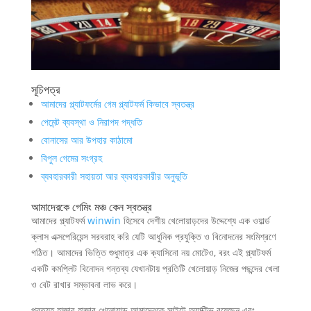
সূচিপত্র
আমাদের প্ল্যাটফর্মের গেম প্ল্যাটফর্ম কিভাবে স্বতন্ত্র
পেমেন্ট ব্যবস্থা ও নিরাপদ পদ্ধতি
বোনাসের আর উপহার কাঠামো
বিপুল গেমের সংগ্রহ
ব্যবহারকারী সহায়তা আর ব্যবহারকারীর অনুভূতি
আমাদেরকে গেমিং মঞ্চ কেন স্বতন্ত্র
আমাদের প্ল্যাটফর্ম
winwin
হিসেবে দেশীয় খেলোয়াড়দের উদ্দেশ্যে এক ওয়ার্ল্ড
ক্লাস এক্সপেরিয়েন্স সরবরাহ করি যেটি আধুনিক প্রযুক্তি ও বিনোদনের সংমিশ্রণে
গঠিত। আমাদের ভিত্তি শুধুমাত্র এক ক্যাসিনো নয় মোটেও, বরং এই প্ল্যাটফর্ম
একটি কমপ্লিট বিনোদন গন্তব্য যেখানটায় প্রতিটি খেলোয়াড় নিজের পছন্দের খেলা
ও বেট রাখার সম্ভাবনা লাভ করে।
প্রত্যহ হাজার হাজার খেলোয়াড় আমাদেরকে সাইটে অ্যাক্টিভ রয়েছেন এবং