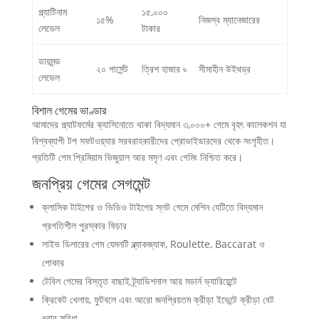
প্ল্যাটিনাম
১৫,০০০
১৫%
নিজস্ব ম্যানেজারের
লেভেল
টাকার
ডায়মন্ড
২০ পার্সেন্ট
ত্রিশ হাজার ৳
সীমাহীন উইথড্র
লেভেল
বিশাল গেমের ভাণ্ডার
আমাদের প্ল্যাটফর্মের ক্যাসিনোতে থাকা বিদ্যমান ৩,০০০+ গেমে বৃহৎ কালেকশন যা
বিশ্বব্যাপী টপ সফটওয়্যার সরবরাহকারীদের প্রোভাইডারদের থেকে সংগৃহীত।
প্রতিটি গেম প্রিমিয়াম ভিজুয়াল আর মসৃণ এবং গেমিং নিশ্চিত করে।
জনপ্রিয় গেমের সেগমেন্ট
ক্লাসিক টাইপের ও ভিডিও টাইপের স্লট গেমে মেশিন যেটিতে বিদ্যমান
প্রগতিশীল পুরস্কার ফিচার
লাইভ ডিলারের গেম যেমনটি ব্ল্যাকজ্যাক, Roulette, Baccarat ও
পোকার
টেবিল গেমের বিস্তৃত বাছাই ট্র্যাডিশনাল আর মডার্ন ভ্যারিয়েন্টে
ক্রিকেট খেলায়, ফুটবলে এবং আরো জনপ্রিয়তম ক্রীড়া ইভেন্টে ক্রীড়া বেট
ধরার সুবিধা