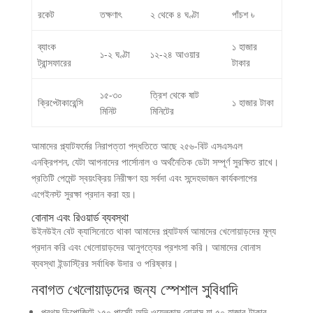
রকেট
তক্ষণাৎ
২ থেকে ৪ ঘণ্টা
পাঁচশ ৳
ব্যাংক
১ হাজার
১-২ ঘণ্টা
১২-২৪ আওয়ার
ট্রান্সফারের
টাকার
১৫-৩০
ত্রিশ থেকে ষাট
ক্রিপ্টোকারেন্সি
১ হাজার টাকা
মিনিট
মিনিটের
আমাদের প্ল্যাটফর্মের নিরাপত্তা পদ্ধতিতে আছে ২৫৬-বিট এসএসএল
এনক্রিপশন, যেটা আপনাদের পার্সোনাল ও অর্থনৈতিক ডেটা সম্পূর্ণ সুরক্ষিত রাখে।
প্রতিটি পেমেন্ট স্বয়ংক্রিয় নিরীক্ষণ হয় সর্বদা এবং সন্দেহভাজন কার্যকলাপের
এগেইনস্ট সুরক্ষা প্রদান করা হয়।
বোনাস এবং রিওয়ার্ড ব্যবস্থা
উইনউইন বেট ক্যাসিনোতে থাকা আমাদের প্ল্যাটফর্ম আমাদের খেলোয়াড়দের মূল্য
প্রদান করি এবং খেলোয়াড়দের আনুগত্যের প্রশংসা করি। আমাদের বোনাস
ব্যবস্থা ইন্ডাস্ট্রির সর্বাধিক উদার ও পরিষ্কার।
নবাগত খেলোয়াড়দের জন্য স্পেশাল সুবিধাদি
প্রথম ডিপোজিটে ১৫০ পার্সেন্ট অব্দি ওয়েলকাম বোনাস যা ৫০ হাজার টাকার