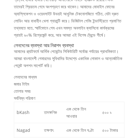
তাদেরই প্রিয়তম গেমে অংশগ্রহণ করে থাকেন। আমাদের মোবাইল ফোনের
অ্যাপ্লিকেশন ও ওয়েবসাইট উভয়ই আধুনিক টেকনোলজিতে গঠিত, যেটা দ্রুত
লোডিং আর বাধাহীন খেলা গ্যারান্টি করে। ডিজিটাল গেমিং ইন্ডাস্ট্রিতে প্রমাণিত
তথ্যমতে মতে, স্মার্টফোনে গেম এখন সমস্ত অনলাইন ক্যাসিনো কার্যক্রমের
প্রায়ই ৬০% রিপ্রেজেন্ট করে, আর আমরা এই বিশেষ ট্রেন্ডে শীর্ষে।
লেনদেনের ব্যবস্থা আর নিরাপদ ব্যবস্থা
আমাদের প্ল্যাটফর্মে আর্থিক পেমেন্টের সিকিউরিটি সর্বোচ্চ পর্যায়ের প্রাথমিকতা।
আমরা বাংলাদেশী গেমারদের সুবিধাদির উদ্দেশ্যে একাধিক লোকাল ও আন্তর্জাতিক
পেমেন্ট অপশন সাপোর্ট করি।
লেনদেনের মাধ্যম
জমার টাইম
তোলার সময়
সর্বনিম্ন পরিমাণ
এক থেকে তিন
bKash
তাৎক্ষণিক
৫০০ ৳
আওয়ার
Nagad
তক্ষণাৎ
এক থেকে তিন ঘণ্টা
৫০০ টাকার