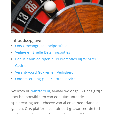
Inhoudsopgave
Ons Omvangrijke Spelportfolio
Veilige en Snelle Betalingsopties
Bonus aanbiedingen plus Promoties bij Winzter
Casino
Verantwoord Gokken en Veiligheid
Ondersteuning plus Klantenservice
Welkom bij
winzters.nl
, alwaar we dagelijks bezig zijn
met het ontwikkelen van een uitmuntende
spelervaring ten behoeve van al onze Nederlandse
gasten. Ons platform combineert geavanceerde tech