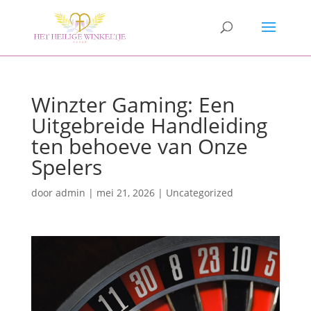
Winzter Gaming: Een
Uitgebreide Handleiding
ten behoeve van Onze
Spelers
door
admin
|
mei 21, 2026
|
Uncategorized