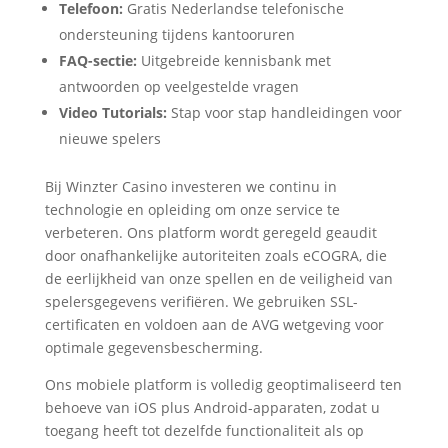
Telefoon:
Gratis Nederlandse telefonische
ondersteuning tijdens kantooruren
FAQ-sectie:
Uitgebreide kennisbank met
antwoorden op veelgestelde vragen
Video Tutorials:
Stap voor stap handleidingen voor
nieuwe spelers
Bij Winzter Casino investeren we continu in
technologie en opleiding om onze service te
verbeteren. Ons platform wordt geregeld geaudit
door onafhankelijke autoriteiten zoals eCOGRA, die
de eerlijkheid van onze spellen en de veiligheid van
spelersgegevens verifiëren. We gebruiken SSL-
certificaten en voldoen aan de AVG wetgeving voor
optimale gegevensbescherming.
Ons mobiele platform is volledig geoptimaliseerd ten
behoeve van iOS plus Android-apparaten, zodat u
toegang heeft tot dezelfde functionaliteit als op