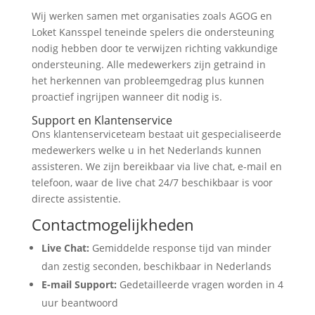
Wij werken samen met organisaties zoals AGOG en
Loket Kansspel teneinde spelers die ondersteuning
nodig hebben door te verwijzen richting vakkundige
ondersteuning. Alle medewerkers zijn getraind in
het herkennen van probleemgedrag plus kunnen
proactief ingrijpen wanneer dit nodig is.
Support en Klantenservice
Ons klantenserviceteam bestaat uit gespecialiseerde
medewerkers welke u in het Nederlands kunnen
assisteren. We zijn bereikbaar via live chat, e-mail en
telefoon, waar de live chat 24/7 beschikbaar is voor
directe assistentie.
Contactmogelijkheden
Live Chat:
Gemiddelde response tijd van minder
dan zestig seconden, beschikbaar in Nederlands
E-mail Support:
Gedetailleerde vragen worden in 4
uur beantwoord