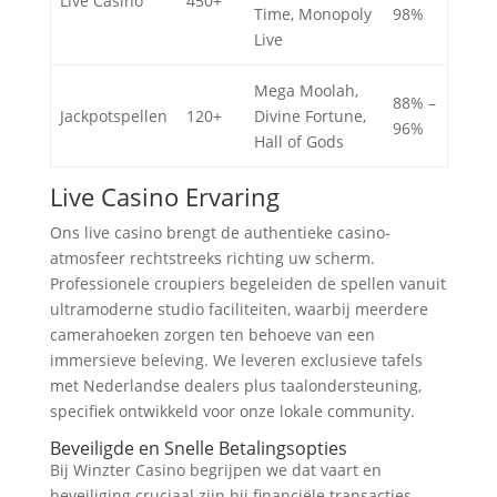
Live Casino
450+
Time, Monopoly
98%
Live
Mega Moolah,
88% –
Jackpotspellen
120+
Divine Fortune,
96%
Hall of Gods
Live Casino Ervaring
Ons live casino brengt de authentieke casino-
atmosfeer rechtstreeks richting uw scherm.
Professionele croupiers begeleiden de spellen vanuit
ultramoderne studio faciliteiten, waarbij meerdere
camerahoeken zorgen ten behoeve van een
immersieve beleving. We leveren exclusieve tafels
met Nederlandse dealers plus taalondersteuning,
specifiek ontwikkeld voor onze lokale community.
Beveiligde en Snelle Betalingsopties
Bij Winzter Casino begrijpen we dat vaart en
beveiliging cruciaal zijn bij financiële transacties.