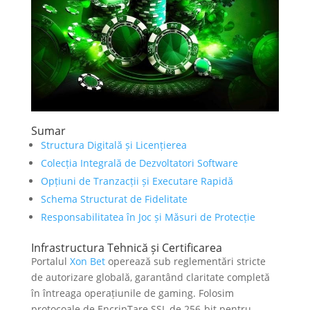
Sumar
Structura Digitală și Licențierea
Colecția Integrală de Dezvoltatori Software
Opțiuni de Tranzacții și Executare Rapidă
Schema Structurat de Fidelitate
Responsabilitatea în Joc și Măsuri de Protecție
Infrastructura Tehnică și Certificarea
Portalul
Xon Bet
operează sub reglementări stricte
de autorizare globală, garantând claritate completă
în întreaga operațiunile de gaming. Folosim
protocoale de EncripTare SSL de 256-bit pentru