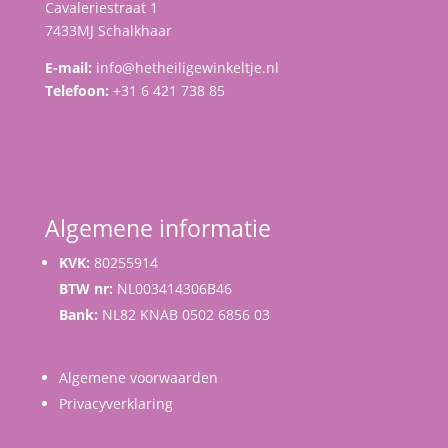
Cavaleriestraat 1
7433MJ Schalkhaar
E-mail:
info@hetheiligewinkeltje.nl
Telefoon:
+31 6 421 738 85
Algemene informatie
KVK:
80255914
BTW nr:
NL003414306B46
Bank:
NL82 KNAB 0502 6856 03
Algemene voorwaarden
Privacyverklaring