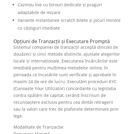
Cazinou live cu birouri dedicate și praguri
adaptabile de mizare
Variante instantanee scratch bilete și jocuri minore
cu câștiguri imediate
Opțiuni de Tranzacții și Executare Promptă
Sistemul companiei de tranzacții acceptă dincolo de
douăzeci și cinci metode distincte, ajustate alegerilor
locale și internaționale. Executarea încărcărilor este
imediată pentru mulțimea metodelor online, în
perioada ce încasările sunt verificate și aprobate în
maxim 24 de ore de lucru. Executăm proceduri KYC
(Cunoaște Your Utilizator) concordante cu legislația
contra spălării de capital, cerând înscrisuri de
recunoaștere exclusiv pentru cea dintâi retragerii
sau la valori care trec de plafonele determinate prin
lege.
Modalitate de Tranzacție
Depunere Minimă