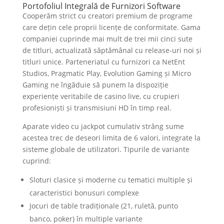
Portofoliul Integrală de Furnizori Software
Cooperăm strict cu creatori premium de programe
care dețin cele proprii licențe de conformitate. Gama
companiei cuprinde mai mult de trei mii cinci sute
de titluri, actualizată săptămânal cu release-uri noi și
titluri unice. Parteneriatul cu furnizori ca NetEnt
Studios, Pragmatic Play, Evolution Gaming și Micro
Gaming ne îngăduie să punem la dispoziție
experiențe veritabile de casino live, cu crupieri
profesioniști și transmisiuni HD în timp real.
Aparate video cu jackpot cumulativ strâng sume
acestea trec de deseori limita de 6 valori, integrate la
sisteme globale de utilizatori. Tipurile de variante
cuprind:
Sloturi clasice și moderne cu tematici multiple și
caracteristici bonusuri complexe
Jocuri de table tradiționale (21, ruletă, punto
banco, poker) în multiple variante