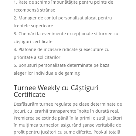
Rate de schimb îmbunătățite pentru points de
recompensă strânse
Manager de contul personalizat alocat pentru
treptele superioare
Chemări la evenimente excepționale și turnee cu
câștiguri certificate
Plafoane de încasare ridicate și executare cu
prioritate a solicitărilor
Bonusuri personalizate determinate pe baza
alegerilor individuale de gaming
Turnee Weekly cu Câștiguri
Certificate
Desfășurăm turnee regulate pe clase determinate de
jocuri, cu ierarhii transparente înoite în durată real.
Premierea se extinde până în la primii o sută jucători
în mulțimea turneelor, asigurând șanse veritabile de
profit pentru jucători cu sume diferite. Pool-ul totală