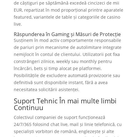
de câștiguri pe săptămână excedeă cincizeci de mii
EUR, repartizat în mod proporțional printre aparatele
featured, variantele de table și categoriile de casino
live.
Răspunderea în Gaming și Măsuri de Protecție
Susținem în mod activ comportamente responsabile
de pariuri prin mecanisme de autolimitare integrate
nemijlocit în contul de clientului. Utilizatorii pot fixa
constrângeri zilnice, weekly sau monthly pentru
încărcări, bets și timp alocat pe platformei.
Posibilitățile de excludere automată provizoorie sau
definitivă sunt disponibile instant, fără a avea
necesitatea solicitării asistenței.
Suport Tehnic În mai multe limbi
Continuu
Colectivul companiei de suport funcționează
24/7/365 folosind chat live, mail și linie telefonică, cu
specialiști vorbitori de română, englezește și alte