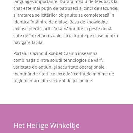
languages importante. Durata mediu de feedback la
chat este mai puțin de patruzeci și cinci de secunde,
și tratarea solicitărilor obișnuite se completează în
identica întâlnire de dialog. Baza de knowledge
extinse oferă clarificări amănunțite la peste două
sute de întrebări uzuale, structurate pe clase pentru
navigare facilă.
Portalul Cazinoul Xonbet Casino înseamnă
combinația dintre soluții tehnologice de vârf,
varietate de opțiuni și securitate operaționale,
menținând criterii ce excedeă cerințele minime de
reglementare din sectorul de joc online.
Het Heilige Winkeltje